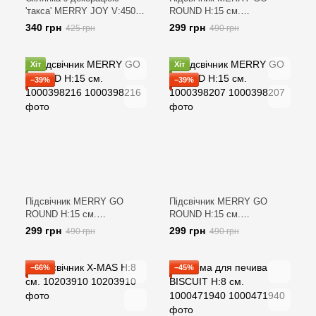
'такса' MERRY JOY V:450
ROUND H:15 см.
мл. 1000440468
1000398206
340 грн
299 грн
425 грн
490 грн
Хіт
Хіт
−39%
−39%
Підсвічник MERRY GO
Підсвічник MERRY GO
ROUND H:15 см.
ROUND H:15 см.
1000398216
1000398207
299 грн
299 грн
490 грн
490 грн
−66%
−45%