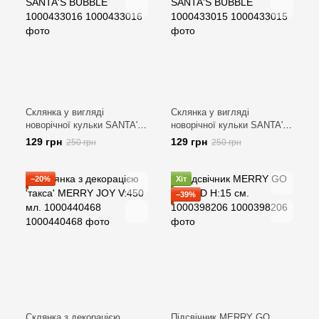
Склянка у вигляді
Склянка у вигляді
новорічної кульки SANTA'S
новорічної кульки SANTA'S
BUBBLE 1000433016
BUBBLE 1000433015
129 грн
129 грн
250 грн
250 грн
−20%
Хіт
−39%
Склянка з декорацією
Підсвічник MERRY GO