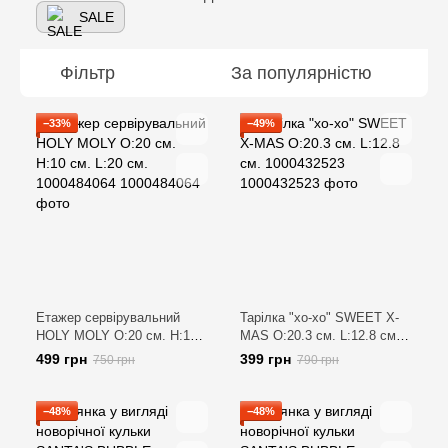
SALE
Фільтр
За популярністю
−33%
−49%
Етажер сервірувальний
Тарілка "хо-хо" SWEET X-
HOLY MOLY O:20 см. H:10
MAS O:20.3 см. L:12.8 см.
см. L:20 см. 1000484064
1000432523
499 грн
399 грн
750 грн
790 грн
−48%
−48%