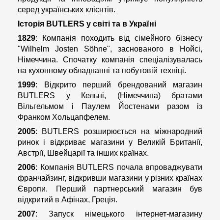
серед українських клієнтів.
Історія BUTLERS у світі та в Україні
1829
: Компанія походить від сімейного бізнесу
"Wilhelm Josten Söhne", заснованого в Нойсі,
Німеччина. Спочатку компанія спеціалізувалась
на кухонному обладнанні та побутовій техніці.
1999
: Відкрито перший брендований магазин
BUTLERS у Кельні, (Німеччина) братами
Вільгельмом і Паулем Йостенами разом із
Франком Хольцапфелем.
2005
: BUTLERS розширюється на міжнародний
ринок і відкриває магазини у Великій Британії,
Австрії, Швейцарії та інших країнах.
2006
: Компанія BUTLERS почала впроваджувати
франчайзинг, відкривши магазини у різних країнах
Європи. Перший партнерський магазин був
відкритий в Афінах, Греція.
2007
: Запуск німецького інтернет-магазину