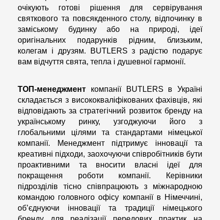
очікують готові рішення для сервірування
святкового та повсякденного столу, відпочинку в
заміському будинку або на природі, ідеї
оригінальних подарунків рідним, близьким,
колегам і друзям. BUTLERS з радістю подарує
вам відчуття свята, тепла і душевної гармонії.
ТОП-менеджмент
компанії BUTLERS в Україні
складається з висококваліфікованих фахівців, які
відповідають за стратегічний розвиток бренду на
українському ринку, узгоджуючи його з
глобальними цілями та стандартами німецької
компанії. Менеджмент підтримує інновації та
креативні підходи, заохочуючи співробітників бути
проактивними та вносити власні ідеї для
покращення роботи компанії. Керівники
підрозділів тісно співпрацюють з міжнародною
командою головного офісу компанії в Німеччині,
об’єднуючи інновації та традиції німецького
бренду для реалізації передових практик на