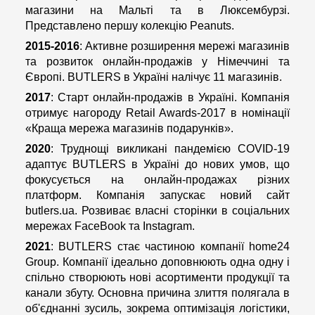
магазини на Мальті та в Люксембурзі.
Представлено першу колекцію Peanuts.
2015-2016
: Активне розширення мережі магазинів
та розвиток онлайн-продажів у Німеччині та
Європі. BUTLERS в Україні налічує 11 магазинів.
2017
: Старт онлайн-продажів в Україні. Компанія
отримує нагороду Retail Awards-2017 в номінації
«Краща мережа магазинів подарунків».
2020
: Труднощі викликані пандемією COVID-19
адаптує BUTLERS в Україні до нових умов, що
фокусується на онлайн-продажах різних
платформ. Компанія запускає новий сайт
butlers.ua. Розвиває власні сторінки в соціальних
мережах FaceBook та Instagram.
2021
: BUTLERS стає частиною компанії home24
Group. Компанії ідеально доповнюють одна одну і
спільно створюють нові асортименти продукції та
канали збуту. Основна причина злиття полягала в
об'єднанні зусиль, зокрема оптимізація логістики,