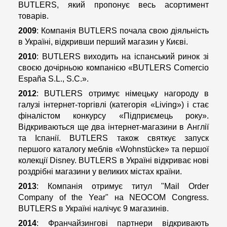
BUTLERS, який пропонує весь асортимент
товарів.
2009
: Компанія BUTLERS почала свою діяльність
в Україні, відкривши перший магазин у Києві.
2010
: BUTLERS виходить на іспанський ринок зі
своєю дочірньою компанією «BUTLERS Comercio
España S.L., S.C.».
2012
: BUTLERS отримує німецьку нагороду в
галузі інтернет-торгівлі (категорія «Living») і стає
фіналістом конкурсу «Підприємець року».
Відкриваються ще два інтернет-магазини в Англії
та Іспанії. BUTLERS також святкує запуск
першого каталогу меблів «Wohnstücke» та першої
колекції Disney. BUTLERS в Україні відкриває нові
роздрібні магазини у великих містах країни.
2013
: Компанія отримує титул "Mail Order
Company of the Year" на NEOCOM Congress.
BUTLERS в Україні налічує 9 магазинів.
2014
: Франчайзингові партнери відкривають