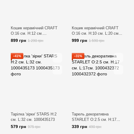
Кошик керамічний CRAFT
Кошик керамічний CRAFT
O:16 см. H:12 см.
O:16 см. H:10 см. L:20 см.
1000414595
1000404215
899 грн
999 грн
1 290 грн
1 590 грн
−41%
−31%
Тарілка 'зірки' STARS H:2
Тарель декоративна
см. L:32 см. 1000435173
STARLET O:2.5 см. H:17
см. L:17см. 1000432372
579 грн
339 грн
975 грн
490 грн