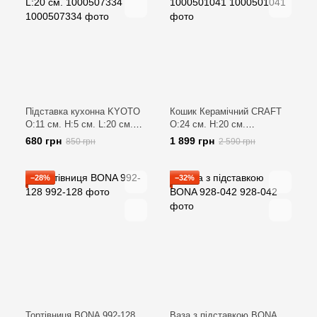
Підставка кухонна KYOTO
Кошик Керамічний CRAFT
O:11 см. H:5 см. L:20 см.
O:24 см. H:20 см.
1000507334
1000501041
680 грн
1 899 грн
850 грн
2 590 грн
−28%
−32%
Тортівниця BONA 992-128
Ваза з підставкою BONA