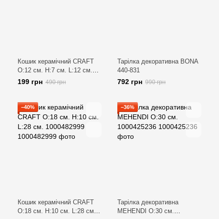
Кошик керамічний CRAFT
Тарілка декоративна BONA
O:12 см. H:7 см. L:12 см.
440-831
1000462123
199 грн
792 грн
490 грн
990 грн
−40%
−36%
Кошик керамічний CRAFT
Тарілка декоративна
O:18 см. H:10 см. L:28 см.
MEHENDI O:30 см.