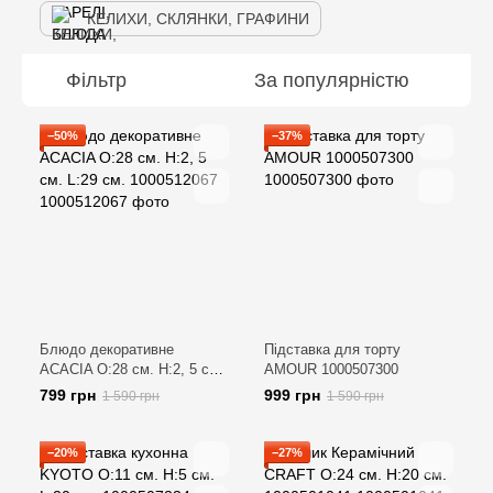
КЕЛИХИ, СКЛЯНКИ, ГРАФИНИ
Фільтр
За популярністю
−50%
−37%
Блюдо декоративне
Підставка для торту
ACACIA O:28 см. H:2, 5 см.
AMOUR 1000507300
L:29 см. 1000512067
799 грн
999 грн
1 590 грн
1 590 грн
−20%
−27%