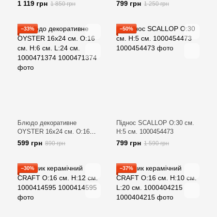
1000482999
1000425236
1 119 грн
799 грн
1 850 грн
1 250 грн
−33%
−50%
Блюдо декоративне
Піднос SCALLOP O:30 см.
OYSTER 16х24 см. O:16
H:5 см. 1000454473
см. H:6 см. L:24 см.
599 грн
799 грн
890 грн
1 590 грн
1000471374
−30%
−37%