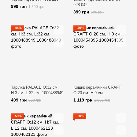
928-042
999 грн
1 390 грн
399 грн
590 грн
−44%
−40%
Тарілка PALACE O:32 см.
Кошик керамічний CRAFT
H:3 см. L:32 см. 1000488949
O:20 см. H:9 см.
1000454395
499 грн
1 119 грн
890 грн
1 850 грн
−59%
−20%