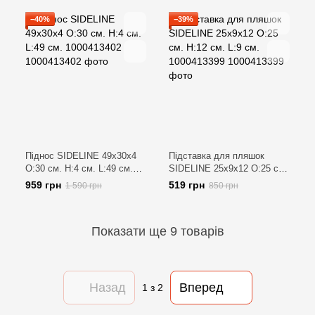
−40%
−39%
Піднос SIDELINE 49x30x4
Підставка для пляшок
O:30 см. H:4 см. L:49 см.
SIDELINE 25x9x12 O:25 см.
1000413402
H:12 см. L:9 см. 1000413399
959 грн
519 грн
1 590 грн
850 грн
Показати ще 9 товарів
Назад
Вперед
1
з 2