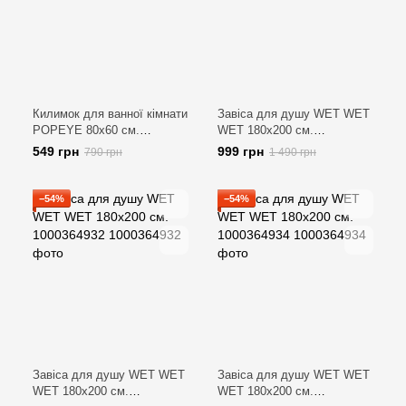
Килимок для ванної кімнати
Завіса для душу WET WET
POPEYE 80х60 см.
WET 180х200 см.
1000343682
1000364927
549 грн
999 грн
790 грн
1 490 грн
−54%
−54%
Завіса для душу WET WET
Завіса для душу WET WET
WET 180х200 см.
WET 180х200 см.