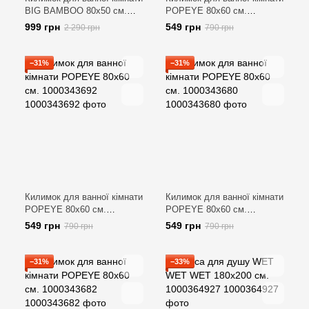
BIG BAMBOO 80x50 см.
POPEYE 80х60 см.
L:80 см. 1000343914
1000343693
999 грн
549 грн
2 290 грн
790 грн
−31%
−31%
Килимок для ванної кімнати
Килимок для ванної кімнати
POPEYE 80х60 см.
POPEYE 80х60 см.
1000343692
1000343680
549 грн
549 грн
790 грн
790 грн
−31%
−33%