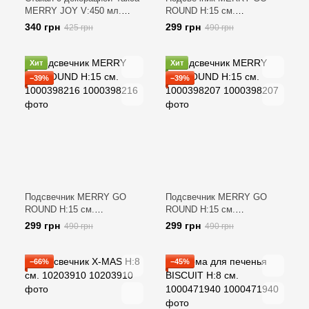
MERRY JOY V:450 мл.
ROUND H:15 см.
1000440468
1000398206
340 грн
299 грн
425 грн
490 грн
Хит
Хит
−39%
−39%
Подсвечник MERRY GO
Подсвечник MERRY GO
ROUND H:15 см.
ROUND H:15 см.
1000398216
1000398207
299 грн
299 грн
490 грн
490 грн
−66%
−45%