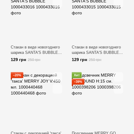
Стакан в виде новогоднего
Стакан в виде новогоднего
шарика SANTA'S BUBBLE
шарика SANTA'S BUBBLE
1000433016
1000433015
129 грн
129 грн
250 грн
250 грн
−20%
Хит
−39%
Стакан с декорацией 'такса'
Подсвечник MERRY GO