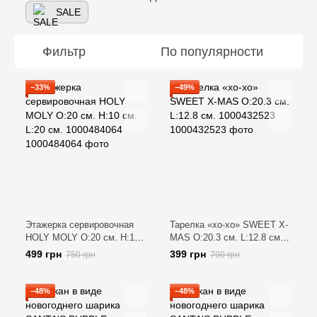
SALE
Фильтр
По популярности
−33%
−49%
Этажерка сервировочная
Тарелка «хо-хо» SWEET X-
HOLY MOLY O:20 см. H:10
MAS O:20.3 см. L:12.8 см.
см. L:20 см. 1000484064
1000432523
499 грн
399 грн
750 грн
790 грн
−48%
−48%