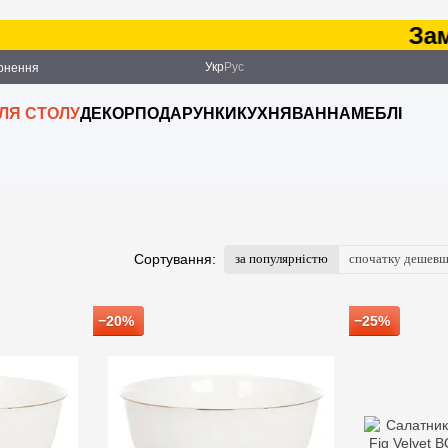
Замовлення
Укр
Рус
ернення
ДЛЯ СТОЛУ
ДЕКОР
ПОДАРУНКИ
КУХНЯ
ВАННА
МЕБЛІ
за популярністю
спочатку дешев
Сортування:
−20%
−25%