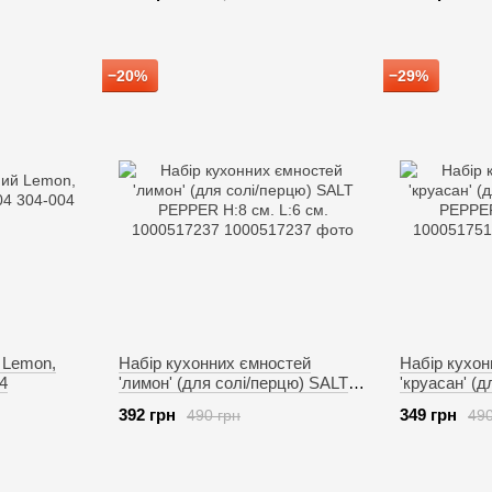
−20%
−29%
 Lemon,
Набір кухонних ємностей
Набір кухон
4
'лимон' (для солі/перцю) SALT
'круасан' (
PEPPER H:8 см. L:6 см.
PEPPER H:8 
392 грн
349 грн
490 грн
490
1000517237
1000517514