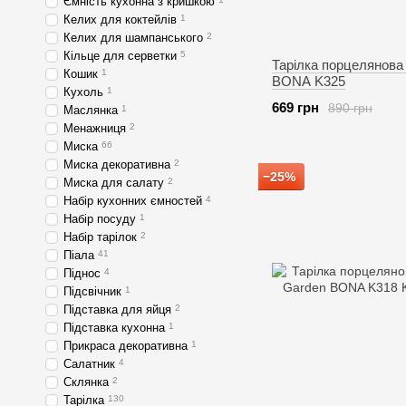
Ємність кухонна з кришкою
Келих для коктейлів
1
Келих для шампанського
2
Кільце для серветки
5
Тарілка порцелянова 
Кошик
1
BONA K325
Кухоль
1
669 грн
890 грн
Маслянка
1
Менажниця
2
Миска
66
Миска декоративна
2
−25%
Миска для салату
2
Набір кухонних ємностей
4
Набір посуду
1
Набір тарілок
2
Піала
41
Піднос
4
Підсвічник
1
Підставка для яйця
2
Підставка кухонна
1
Прикраса декоративна
1
Салатник
4
Склянка
2
Тарілка
130