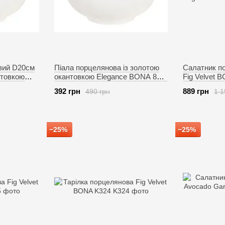
вий D20см
Піала порцелянова із золотою
Салатник п
нтовкою
окантовкою Elegance BONA 871-
Fig Velvet 
032
031
392 грн
889 грн
490 грн
1 1
−25%
−25%