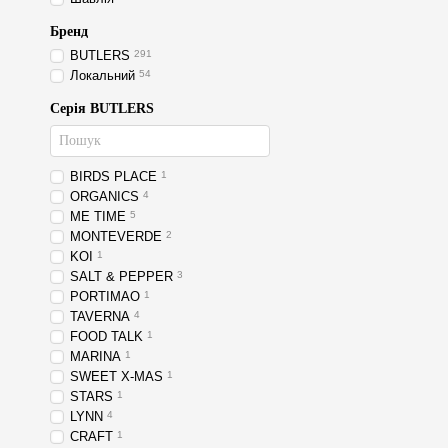
Бренд
BUTLERS
291
Локальний
54
Серія BUTLERS
BIRDS PLACE
1
ORGANICS
4
ME TIME
5
MONTEVERDE
2
KOI
1
SALT & PEPPER
3
PORTIMAO
1
TAVERNA
4
FOOD TALK
1
MARINA
1
SWEET X-MAS
1
STARS
1
LYNN
4
CRAFT
1