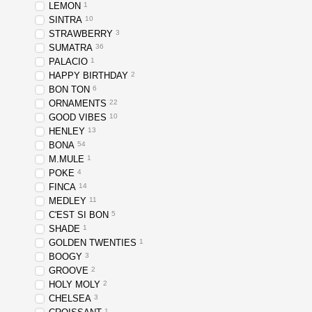
LEMON
1
SINTRA
10
STRAWBERRY
3
SUMATRA
36
PALACIO
1
HAPPY BIRTHDAY
2
BON TON
6
ORNAMENTS
22
GOOD VIBES
10
HENLEY
13
BONA
54
M.MULE
1
POKE
4
FINCA
14
MEDLEY
11
C'EST SI BON
5
SHADE
1
GOLDEN TWENTIES
1
BOOGY
3
GROOVE
2
HOLY MOLY
2
CHELSEA
3
1