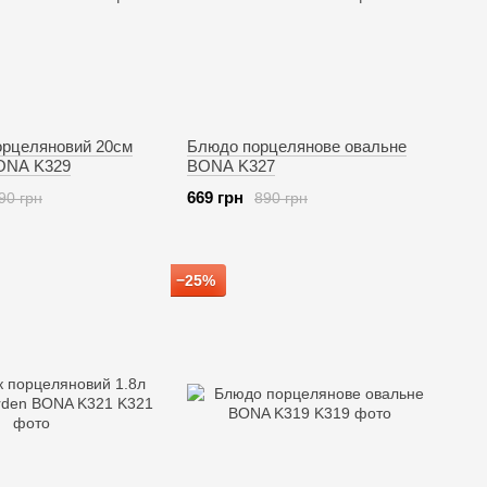
орцеляновий 20см
Блюдо порцелянове овальне
BONA K329
BONA K327
669 грн
90 грн
890 грн
−25%