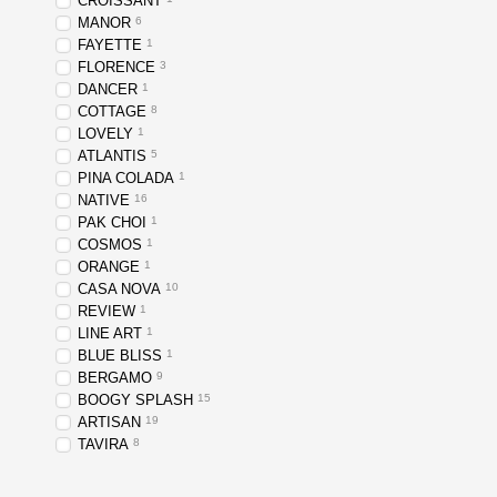
CROISSANT
MANOR
6
FAYETTE
1
FLORENCE
3
DANCER
1
COTTAGE
8
LOVELY
1
ATLANTIS
5
PINA COLADA
1
NATIVE
16
PAK CHOI
1
COSMOS
1
ORANGE
1
CASA NOVA
10
REVIEW
1
LINE ART
1
BLUE BLISS
1
BERGAMO
9
BOOGY SPLASH
15
ARTISAN
19
TAVIRA
8