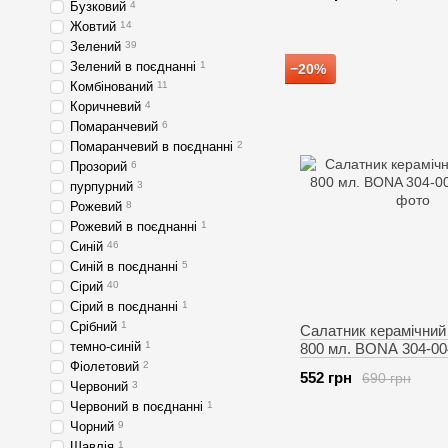
Бузковий
4
Жовтий
14
Зелений
39
Зелений в поєднанні
1
−20%
Комбінований
11
Коричневий
4
Помаранчевий
6
Помаранчевий в поєднанні
2
Прозорий
6
пурпурний
3
Рожевий
8
Рожевий в поєднанні
1
Синій
46
Синій в поєднанні
5
Сірий
40
Сірий в поєднанні
1
Срібний
1
Салатник керамічний
темно-синій
1
800 мл. BONA 304-00
Фіолетовий
2
552 грн
690 грн
Червоний
3
Червоний в поєднанні
1
Чорний
9
Шавлія
1