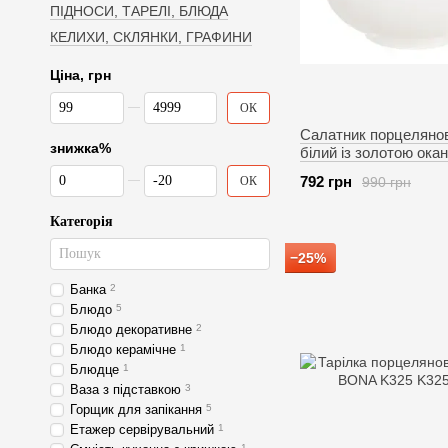
ПІДНОСИ, ТАРЕЛІ, БЛЮДА
КЕЛИХИ, СКЛЯНКИ, ГРАФИНИ
Ціна, грн
Від Ціна, грн
До Ціна, грн
ОК
Салатник порцеляно
знижка%
білий із золотою ока
Elegance BONA 871-
Від знижка%
До знижка%
792 грн
990 грн
ОК
Категорія
−25%
Банка
2
Блюдо
5
Блюдо декоративне
2
Блюдо керамічне
1
Блюдце
1
Ваза з підставкою
3
Горщик для запікання
5
Етажер сервірувальний
1
1