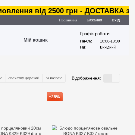
 від 2500 грн - ДОСТАВКА за наш рах
Порівняння
Бажання
Вхід
Графік роботи:
Мій кошик
Пн-Сб:
10:00-18:00
Нд:
Вихідний
ше
спочатку дорожчі
за назвою
Відображення:
−25%