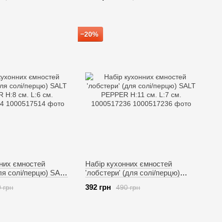
−20%
них ємностей
Набір кухонних ємностей
для солі/перцю) SALT
'лобстери' (для солі/перцю)
см. L:6 см.
SALT PEPPER H:11 см. L:7 см.
392 грн
 грн
490 грн
1000517236