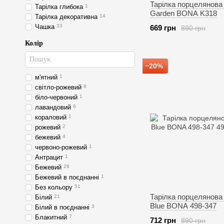
Тарілка порцелянова
Тарілка глибока
1
Garden BONA K318
Тарілка декоративна
14
Чашка
33
669 грн
890 грн
Колір
−20%
м'ятний
1
світло-рожевий
8
біло-червоний
1
лавандовий
6
кораловий
1
рожевий
2
бежевий
4
червоно-рожевий
1
Антрацит
1
Бежевий
28
Бежевий в поєднанні
1
Без кольору
51
Тарілка порцелянова 
Білий
21
Blue BONA 498-347
Білий в поєднанні
3
Блакитний
7
712 грн
890 грн