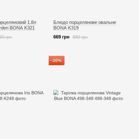
орцеляновий 1.8л
Блюдо порцелянове овальне
rden BONA K321
BONA K319
669 грн
90 грн
890 грн
−20%