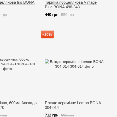
целянова Iris BONA
Тарілка порцелянова Vintage
Blue BONA 498-348
440 грн
 грн
550 грн
−20%
ічна, 600мл Авокадо
Блюдо керамічне Lemon BONA
70
304-014
712 грн
 грн
890 грн