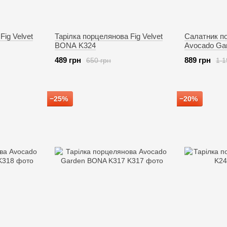
Fig Velvet
Тарілка порцелянова Fig Velvet
Салатник п
BONA K324
Avocado Ga
489 грн
889 грн
650 грн
1 1
−25%
−20%