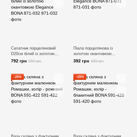
Салатник порцеляновий
Піала порцелянова із
D20см білий із золотою
золотою окантовкою
окантовкою Elegance BONA
Elegance BONA 871-031
792 грн
392 грн
990 грн
490 грн
871-032
−25%
−25%
Ваза скляна з фактурним
Ваза скляна з фактурним