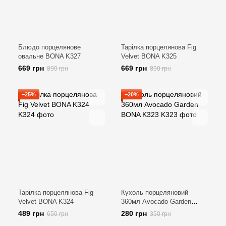
Блюдо порцелянове
Тарілка порцелянова Fig
овальне BONA K327
Velvet BONA K325
669 грн
669 грн
890 грн
890 грн
−25%
−20%
Тарілка порцелянова Fig
Кухоль порцеляновий
Velvet BONA K324
360мл Avocado Garden
BONA K323
489 грн
280 грн
650 грн
350 грн