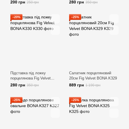
BONA 445-034
K331
200 грн
280 грн
250 грн
350 грн
−20%
−25%
Підставка під ложку
Салатник порцеляновий
порцелянова Fig Velvet
20см Fig Velvet BONA K329
BONA K330
280 грн
889 грн
350 грн
1 190 грн
−25%
−25%