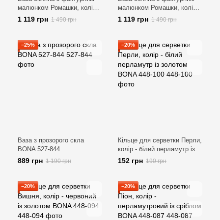
малюнком Ромашки, колір -
малюнком Ромашки, колір -
рожевий BONA 591-422
блакитний BONA 591-420
1 119 грн
1 119 грн
1 490 грн
1 490 грн
−25%
−20%
Ваза з прозорого скла
Кільце для серветки Перли,
BONA 527-844
колір - білий перламутр із
золотом BONA 448-100
889 грн
152 грн
1 190 грн
190 грн
−20%
−20%