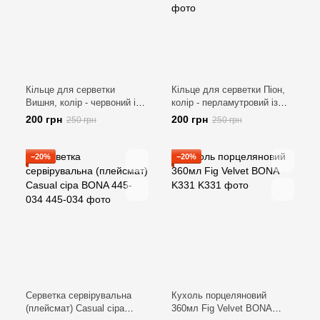
Кільце для серветки
Кільце для серветки Піон,
Вишня, колір - червоний із
колір - перламутровий із
золотом BONA 448-094
сріблом BONA 448-087
200 грн
200 грн
250 грн
250 грн
−20%
−20%
Серветка сервірувальна
Кухоль порцеляновий
(плейсмат) Casual сіра
360мл Fig Velvet BONA