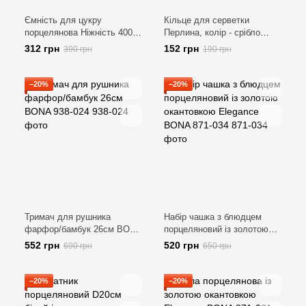
Ємність для цукру
Кільце для серветки
порцелянова Ніжність 400
Перлина, колір - срібло
мл. BONA 993-405
BONA 992-337
312 грн
152 грн
390 грн
190 грн
−20%
−20%
Тримач для рушника
Набір чашка з блюдцем
фарфор/бамбук 26см BONA
порцеляновий із золотою
938-024
окантовкою Elegance BONA
552 грн
520 грн
690 грн
650 грн
871-034
−20%
−20%