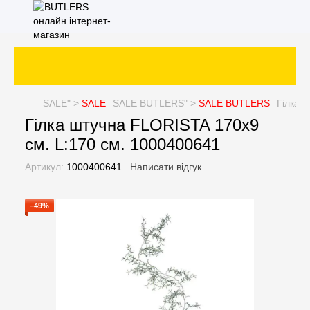
SALE
" >
SALE
SALE
BUTLERS" >
SALE
BUTLERS
Гілка 
Гілка штучна FLORISTA 170x9
см. L:170 см. 1000400641
Артикул:
1000400641
Написати відгук
−49%