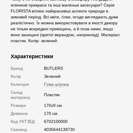
ялинкові прикраси та інші маленькі аксесуари? Серія
FLORISTA втілює найкрасивіші аспекти природи в
зимовий період. Всі квіти, гілки, ягоди виглядають дуже
реалістично. Їх можна використовувати в якості декору
не тільки всередині приміщень, а й поза ними, якщо
вони захищені (критої верандою, наприклад). Матеріал:
пластик. Колір: зелений.
Характеристики
Бренд
BUTLERS
Колір
Зелений
Категорія
Гілка штучна
Склад
Пластик
матеріалу
Розміри
170x9 см.
Довжина
170 см.
Код УКТЗЕД
6702100000
Сканкод
4035644138730