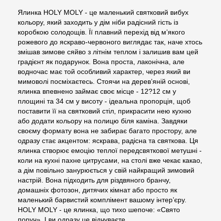
Ялинка HOLY MOLY - це маленький святковий вибух
кольору, який заходить у дім ніби радісний гість із
коробкою солодощів. Її плавний перехід від м’якого
рожевого до яскраво-червоного виглядає так, наче хтось
змішав зимове сяйво з літнім теплом і залишив вам цей
градієнт як подарунок. Вона проста, лаконічна, але
водночас має той особливий характер, через який ви
мимоволі посміхаєтесь. Стоячи на дерев’яній основі,
ялинка впевнено займає своє місце - 12?12 см у
площині та 34 см у висоту - ідеальна пропорція, щоб
поставити її на святковий стіл, прикрасити нею кухню
або додати кольору на полицю біля каміна. Завдяки
своєму формату вона не забирає багато простору, але
одразу стає акцентом: яскрава, радісна та святкова. Ця
ялинка створює емоцію теплої передсвяткової метушні -
коли на кухні пахне цитрусами, на столі вже чекає какао,
а дім повільно занурюється у свій найкращий зимовий
настрій. Вона підходить для різдвяного бранчу,
домашніх фотозон, дитячих кімнат або просто як
маленький барвистий комплімент вашому інтер’єру.
HOLY MOLY - це ялинка, що тихо шепоче: «Свято
поруч». І ви одразу це відчуваєте.