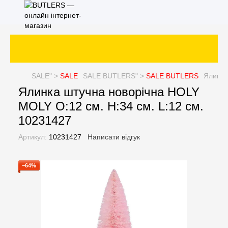
SALE
" >
SALE
SALE
BUTLERS" >
SALE
BUTLERS
Ялинка
Ялинка штучна новорічна HOLY
MOLY O:12 см. H:34 см. L:12 см.
10231427
Артикул:
10231427
Написати відгук
−64%