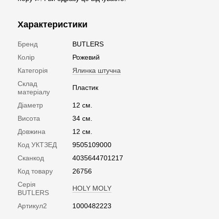
Характеристики
Бренд
BUTLERS
Колір
Рожевий
Категорія
Ялинка штучна
Склад
Пластик
матеріалу
Діаметр
12 см.
Висота
34 см.
Довжина
12 см.
Код УКТЗЕД
9505109000
Сканкод
4035644701217
Код товару
26756
Серія
HOLY MOLY
BUTLERS
Артикул2
1000482223