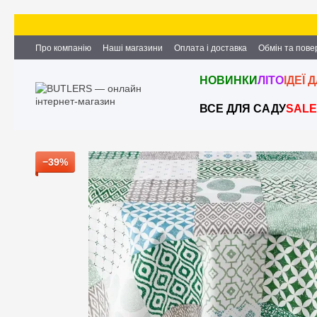
Перейти до основного контенту
Про компанію
Наші магазини
Оплата і доставка
Обмін та пов
Партнерство та співпраця
Вакансії
Контактна інформація
НОВИНКИ
ЛІТО
ІДЕЇ 
ВСЕ ДЛЯ САДУ
SALE
−39%