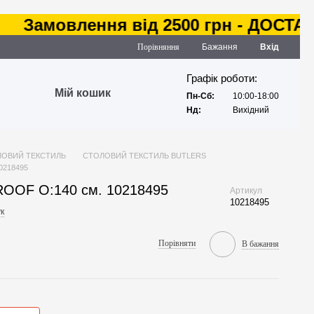
амовлення від 2500 грн - ДОСТАВКА 
Порівняння
Бажання
Вхід
Графік роботи:
Мій кошик
Пн-Сб:
10:00-18:00
Нд:
Вихідний
ОВИЙ ТЕКСТИЛЬ
СТОЛОВИЙ ТЕКСТИЛЬ BUTLERS
0218495
OOF O:140 см. 10218495
Артикул
10218495
к
Порівняти
В бажання