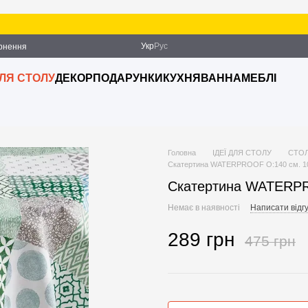
З
Укр
Рус
ернення
ДЛЯ СТОЛУ
ДЕКОР
ПОДАРУНКИ
КУХНЯ
ВАННА
МЕБЛІ
Головна
ІДЕЇ ДЛЯ СТОЛУ
СТОЛ
Скатертина WATERPROOF O:140 см. 1
Скатертина WATERPR
Немає в наявності
Написати відгу
289 грн
475 грн