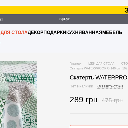
Зак
Укр
Рус
ат
ация
 ДЛЯ СТОЛА
ДЕКОР
ПОДАРКИ
КУХНЯ
ВАННАЯ
МЕБЕЛЬ
E
Главная
ІДЕИ ДЛЯ СТОЛА
СТО
Скатерть WATERPROOF O:140 см. 102
Скатерть WATERPROO
Нет в наличии
Оставить отзыв
289 грн
475 грн