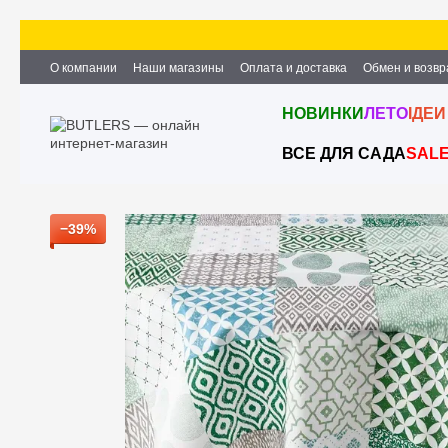
Перейти к основному контенту
О компании
Наши магазины
Оплата и доставка
Обмен и возвр
Партнёрство и сотрудничество
Вакансии
Контактная информ
НОВИНКИ
ЛЕТО
ІДЕИ
ВСЕ ДЛЯ САДА
SAL
−39%