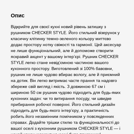
Опис
Відкрийте для своєї кухні новий рівень затишку з
рушником CHECKER STYLE. Його стильний візерунок у
класичну клітинку темно-зеленого кольору миттєво
додає простору нотку свіжості та гармонії. Цей аксесуар
не лише функціональний, але й допоможе створити
яскравий акцент у вашому інтер’єрі. Рушник CHECKER
STYLE легко стане невід’ємною частиною вашого
кухонного простору. Виготовлений зі 100% бавовни,
рушник не лише чудово вбирає вологу, але й приємний
на дотик. Він легко витримає часте прання та надовго
збереже свій вигляд і якість. З довжиною 67 см і
шириною 50 см рушник чудово підходить для будь-яких
кухонних задач: чи то витирання посуду, чи швидке
прибирання робочої поверхні. Його стильний дизайн
підходить для будь-якого інтер’єру, а практичність
робить його незамінним помічником у повсякденних
справах. Додайте трішки стилю та функціональності до
вашої оселі з кухонним рушником CHECKER STYLE — і