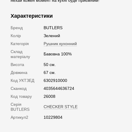
нехай кожен момент на кухні буде приємним!
Характеристики
Бренд
BUTLERS
Колір
Зелений
Категорія
Рушник кухонний
Склад
Бавовна 100%
матеріалу
Висота
50 см.
Довжина
67 см.
Код УКТЗЕД
6302910000
Сканкод
4035644636724
Код товару
26008
Серія
CHECKER STYLE
BUTLERS
Артикул2
10229804