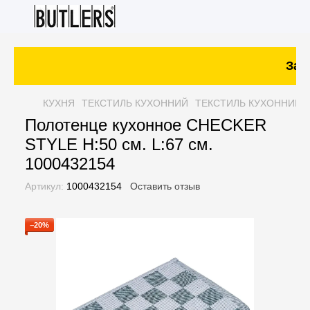
Зака
КУХНЯ
ТЕКСТИЛЬ КУХОННИЙ
ТЕКСТИЛЬ КУХОННИЙ 
Полотенце кухонное CHECKER
STYLE H:50 см. L:67 см.
1000432154
Артикул:
1000432154
Оставить отзыв
−20%