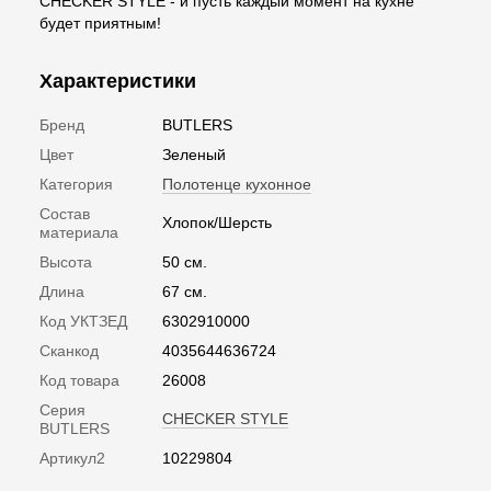
CHECKER STYLE - и пусть каждый момент на кухне
будет приятным!
Характеристики
Бренд
BUTLERS
Цвет
Зеленый
Категория
Полотенце кухонное
Состав
Хлопок/Шерсть
материала
Высота
50 см.
Длина
67 см.
Код УКТЗЕД
6302910000
Сканкод
4035644636724
Код товара
26008
Серия
CHECKER STYLE
BUTLERS
Артикул2
10229804