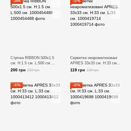
−20%
−37%
Стрічка RIBBON 500х1.5
Серветки неароматизовані
см. H:1.5 см. L:500 см.
APRES 33х33 см. H:33 см.
1000454488
L:33 см. 1000419714
200 грн
119 грн
250 грн
190 грн
−37%
−37%