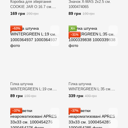
Коробка для зберігання
Значок X-MAS 2х2.5 см.
COOKIE JAR O:16.7 см.
1000474065
1000338630
169 грн
89 грн
290 грн
190 грн
−53%
Хіт
−31%
Гілка штучна
Гілка штучна
WINTERGREEN L:19 см.
WINTERGREEN L:35 см.
1000364937
1000339838
89 грн
339 грн
190 грн
490 грн
−37%
−37%