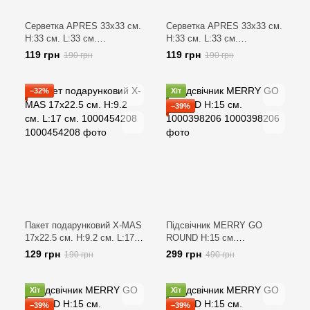
Серветка APRES 33x33 см.
Серветка APRES 33x33 см.
H:33 см. L:33 см.
H:33 см. L:33 см.
1000413412
1000419698
119 грн
119 грн
190 грн
190 грн
−32%
Хіт
−39%
Пакет подарунковий X-MAS
Підсвічник MERRY GO
17x22.5 см. H:9.2 см. L:17
ROUND H:15 см.
см. 1000454208
1000398206
129 грн
299 грн
190 грн
490 грн
Хіт
Хіт
−39%
−39%