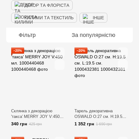
ДЕКОР ТА ФЛОРІСТА
КИЛИМИ ТА ТЕКСТИЛЬ
ІНШЕ
Фільтр
За популярністю
−20%
−20%
Склянка з декорацією
Тарель декоративна
'такса' MERRY JOY V:450
OSWALD O:27 см. H:19.5
мл. 1000440468
см. L:19.5 см. 1000432381
340 грн
1 352 грн
425 грн
1 690 грн