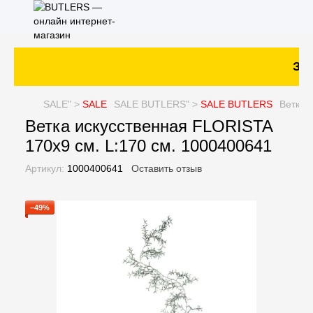
Зак
SALE
" >
SALE
SALE
BUTLERS" >
SALE
BUTLERS
Ветка 
Ветка искусственная FLORISTA
170x9 см. L:170 см. 1000400641
Артикул:
1000400641
Оставить отзыв
−49%