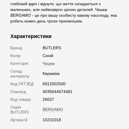
глибокий вдих і відчути, що життя складається з
маленьких, але неймовірно цінних деталей. Чашка
BERGAMO - це про вашу особисту кавову насолоду, яка
робить кожен день трохи приємнішим.
Характеристики
Бренд
BUTLERS
Колір
Синій
Категорія
Чашка
Склад
Кераміка
матеріалу
Код УКТЗЕД
6912002500
Сканкод
4035644674481
Код товару
26637
Серія
BERGAMO
BUTLERS
Артикул2
10231018