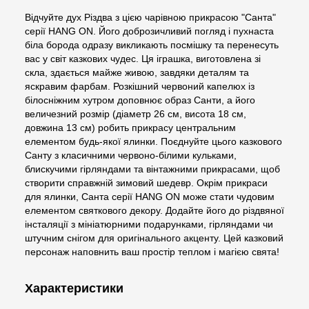
Відчуйте дух Різдва з цією чарівною прикрасою "Санта"
серії HANG ON. Його доброзичливий погляд і пухнаста
біла борода одразу викликають посмішку та перенесуть
вас у світ казкових чудес. Ця іграшка, виготовлена зі
скла, здається майже живою, завдяки деталям та
яскравим фарбам. Розкішний червоний капелюх із
білосніжним хутром доповнює образ Санти, а його
величезний розмір (діаметр 26 см, висота 18 см,
довжина 13 см) робить прикрасу центральним
елементом будь-якої ялинки. Поєднуйте цього казкового
Санту з класичними червоно-білими кульками,
блискучими гірляндами та вінтажними прикрасами, щоб
створити справжній зимовий шедевр. Окрім прикраси
для ялинки, Санта серії HANG ON може стати чудовим
елементом святкового декору. Додайте його до різдвяної
інсталяції з мініатюрними подарунками, гірляндами чи
штучним снігом для оригінального акценту. Цей казковий
персонаж наповнить ваш простір теплом і магією свята!
Характеристики