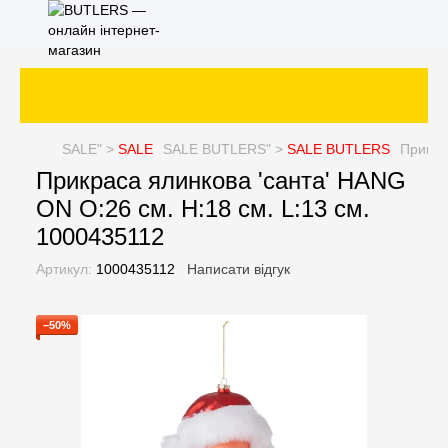
SALE
" >
SALE
SALE
BUTLERS" >
SALE
BUTLERS
Прикра
Прикраса ялинкова 'санта' HANG
ON O:26 см. H:18 см. L:13 см.
1000435112
Артикул:
1000435112
Написати відгук
−50%