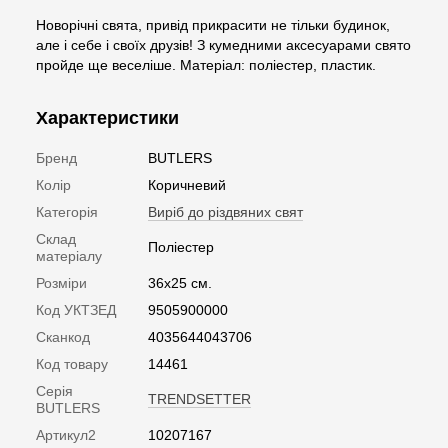
Новорічні свята, привід прикрасити не тільки будинок,
але і себе і своїх друзів! З кумедними аксесуарами свято
пройде ще веселіше. Матеріал: поліестер, пластик.
Характеристики
Бренд
BUTLERS
Колір
Коричневий
Категорія
Виріб до різдвяних свят
Склад
Поліестер
матеріалу
Розміри
36х25 см.
Код УКТЗЕД
9505900000
Сканкод
4035644043706
Код товару
14461
Серія
TRENDSETTER
BUTLERS
Артикул2
10207167