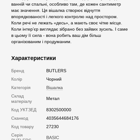
ванній чи спальні, особливо там, де кожен сантиметр
має значення. Ця вішалка створює відчуття
впорядкованості і легкого контролю над простором.
Коли речі не лежать «десь», а мають своє чітке місце.
Коли інтер’єр виглядає зібрано без зайвих зусиль. І саме
в цьому її сила - вона робить ваш дім більш
організованим і продуманим.
Характеристики
Бренд
BUTLERS
Колір
Чорний
Категорія
Вішалка
Склад
Метал
матеріалу
Код УКТЗЕД
8302500000
Сканкод
4035644684176
Код товару
27230
Серія
BASIC