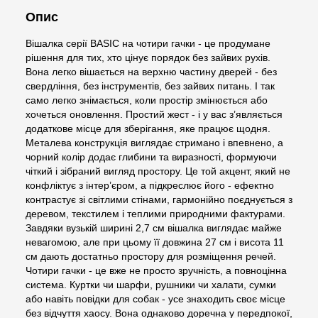
Опис
Вішалка серії BASIC на чотири гачки - це продумане
рішення для тих, хто цінує порядок без зайвих рухів.
Вона легко вішається на верхню частину дверей - без
свердління, без інструментів, без зайвих питань. І так
само легко знімається, коли простір змінюється або
хочеться оновлення. Простий жест - і у вас з’являється
додаткове місце для зберігання, яке працює щодня.
Металева конструкція виглядає стримано і впевнено, а
чорний колір додає глибини та виразності, формуючи
чіткий і зібраний вигляд простору. Це той акцент, який не
конфліктує з інтер’єром, а підкреслює його - ефектно
контрастує зі світлими стінами, гармонійно поєднується з
деревом, текстилем і теплими природними фактурами.
Завдяки вузькій ширині 2,7 см вішалка виглядає майже
невагомою, але при цьому її довжина 27 см і висота 11
см дають достатньо простору для розміщення речей.
Чотири гачки - це вже не просто зручність, а повноцінна
система. Куртки чи шарфи, рушники чи халати, сумки
або навіть повідки для собак - усе знаходить своє місце
без відчуття хаосу. Вона однаково доречна у передпокої,