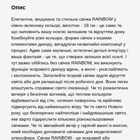
Опис
Елегантна, вишукана та стильна свічка RAINBOW у
ніжно-зеленому кольорі, висотою - 18 см - це саме те,
що наповнить вашу оселю затишком та відчуттям дому.
Комбінуйте різні кольори, форми свічок з іншими
елементами декору, вигадуючи незвичайні композиції у
процесі. Адже саме маленькі, естетичні деталі інтер'єру і
ваша фантазія - це те, що створює затишок всієї оселі. І
тут важко обійтись без свічок RAINBOW, які виконують
функцію яскравого декору вдень, а вночі - розслабляють
і заспокоюють. Запалюйте яскраві свічки задля відчуття
свята або для релаксації після робочого дня. Вони легко
влаштують справжнє свято ілюмінації. Чи то романтична
вечеря з безліччю вогників, що теплим кольором
відбиваються від стін, скляних поверхонь та мрійливо
підморгують від найменшого вітру. Чи то свято Нового
року, що безперечно найтепліше і найдомашніше свято,
яке варто підкреслити кількома різнокольоровими
свічками. Чи то звичайний вечір у гарячій ванні із книгою,
який необхідно доповнити свічками для медитативної
атмосфери. Свічки RAINBOW - це яскравий або