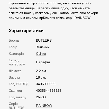
стриманий колір і проста форма, які ховають у собі
безліч таємниць. Запаліть лише одну, і вся кімната
світиться наче у казковому сні. Наповнюйте свої вечори
приємним сяйвом мрійливих свічок серії RAINBOW.
Характеристики
Бренд
BUTLERS
Колір
Зелений
Категорія
Свічка
Склад
Парафін
матеріалу
Діаметр
2.2 см.
Висота
18 см.
Код УКТЗЕД
3406000000
Сканкод
4035644676928
Код товару
26483
Серія
RAINBOW
BUTLERS