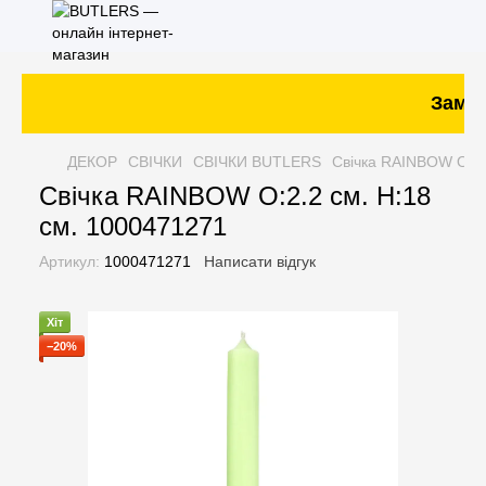
Замовл
ДЕКОР
СВІЧКИ
СВІЧКИ BUTLERS
Свічка RAINBOW O:2.
Свічка RAINBOW O:2.2 см. H:18
см. 1000471271
Артикул:
1000471271
Написати відгук
Хіт
−20%