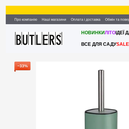
Перейти до основного контенту
Про компанію
Наші магазини
Оплата і доставка
Обмін та пов
Партнерство та співпраця
Вакансії
Контактна інформація
НОВИНКИ
ЛІТО
ІДЕЇ 
ВСЕ ДЛЯ САДУ
SALE
−33%