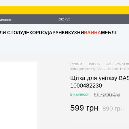
З
Укр
Рус
ернення
ДЛЯ СТОЛУ
ДЕКОР
ПОДАРУНКИ
КУХНЯ
ВАННА
МЕБЛІ
Головна
ВАННА
АКСЕСУАРИ Д
Щітка для унітазу BASIC O:10 см. H:37 
Щітка для унітазу BAS
1000482230
В наявності
Написати відгук
599 грн
890 грн