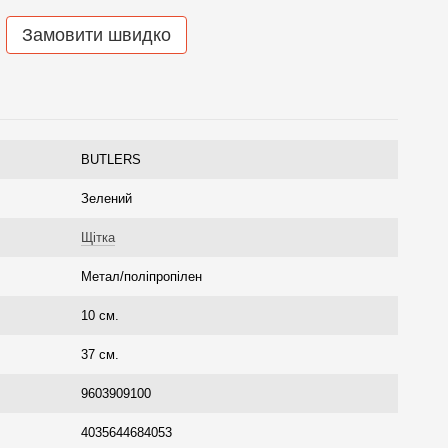
Замовити швидко
BUTLERS
Зелений
Щітка
Метал/поліпропілен
10 см.
37 см.
9603909100
4035644684053