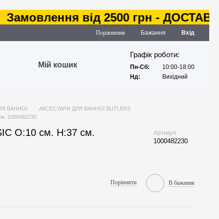
амовлення від 2500 грн - ДОСТАВКА 
Порівняння
Бажання
Вхід
Графік роботи:
Мій кошик
Пн-Сб:
10:00-18:00
Нд:
Вихідний
ЛЯ ВАННОЇ
АКСЕСУАРИ ДЛЯ ВАННОЇ BUTLERS
см. 1000482230
IC O:10 см. H:37 см.
Артикул
1000482230
Порівняти
В бажання