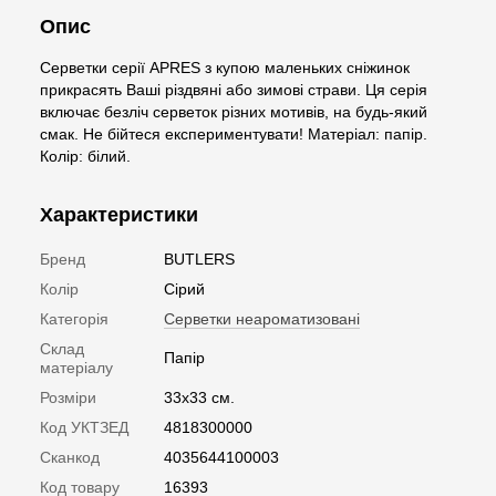
Опис
Серветки серії APRES з купою маленьких сніжинок
прикрасять Ваші різдвяні або зимові страви. Ця серія
включає безліч серветок різних мотивів, на будь-який
смак. Не бійтеся експериментувати! Матеріал: папір.
Колір: білий.
Характеристики
Бренд
BUTLERS
Колір
Сірий
Категорія
Серветки неароматизовані
Склад
Папір
матеріалу
Розміри
33х33 см.
Код УКТЗЕД
4818300000
Сканкод
4035644100003
Код товару
16393