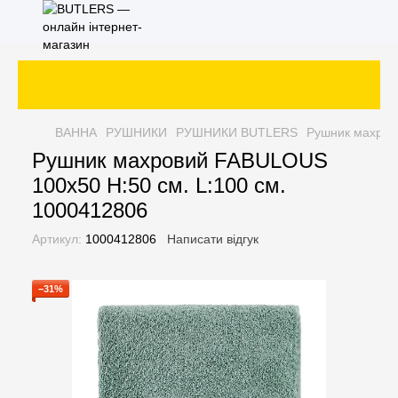
За
ВАННА
РУШНИКИ
РУШНИКИ BUTLERS
Рушник махров
Рушник махровий FABULOUS
100х50 H:50 см. L:100 см.
1000412806
Артикул:
1000412806
Написати відгук
−31%