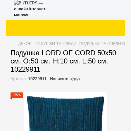
Зам
ДЕКОР
ПОДУШКИ ТА ПЛЕДИ
ПОДУШКИ ТА ПЛЕДИ BUT
Подушка LORD OF CORD 50х50
см. O:50 см. H:10 см. L:50 см.
10229911
Артикул:
10229911
Написати відгук
−25%