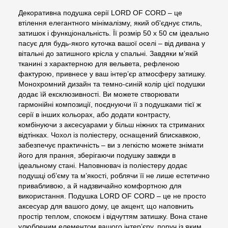
Декоративна подушка серії LORD OF CORD – це
втілення елегантного мінімалізму, який об'єднує стиль,
затишок і функціональність. Її розмір 50 х 50 см ідеально
пасує для будь-якого куточка вашої оселі – від дивана у
вітальні до затишного крісла у спальні. Завдяки м’якій
тканині з характерною для вельвета, рефленою
фактурою, привнесе у ваш інтер’єр атмосферу затишку.
Монохромний дизайн та темно-синій колір цієї подушки
додає їй ексклюзивності. Ви можете створювати
гармонійні композиції, поєднуючи її з подушками тієї ж
серії в інших кольорах, або додати контрасту,
комбінуючи з аксесуарами у більш ніжних та стриманих
відтінках. Чохол із поліестеру, оснащений блискавкою,
забезпечує практичність – ви з легкістю можете знімати
його для прання, зберігаючи подушку завжди в
ідеальному стані. Наповнювач із поліестеру додає
подушці об’єму та м’якості, роблячи її не лише естетично
привабливою, а й надзвичайно комфортною для
використання. Подушка LORD OF CORD – це не просто
аксесуар для вашого дому, це акцент, що наповнить
простір теплом, спокоєм і відчуттям затишку. Вона стане
улюбленим елементом вашого інтер’єру, поруч із яким