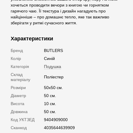
хочеться проводити вечори з книгою чи горнятком
гарячого чаю. Її текстура і дизайн нагадують про
найцінніше – про домашнє тепло, яке так важливо
зберігати у ритмі сучасного життя.
Характеристики
Бренд
BUTLERS
Колір
Синій
Категорія
Подушка
Склад
Поліестер
матеріалу
Розміри
50х50 см.
Діаметр
50 см.
Висота
10 см.
Довжина
50 см.
Код УКТЗЕД
9404909000
Сканкод
4035644639909