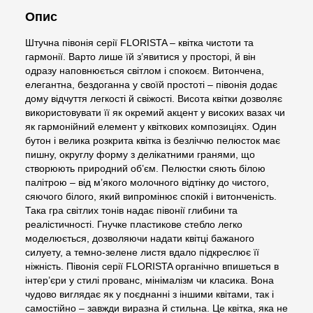
Опис
Штучна півонія серії FLORISTA – квітка чистоти та
гармонії. Варто лише їй з’явитися у просторі, й він
одразу наповнюється світлом і спокоєм. Витончена,
елегантна, бездоганна у своїй простоті – півонія додає
дому відчуття легкості й свіжості. Висота квітки дозволяє
використовувати її як окремий акцент у високих вазах чи
як гармонійний елемент у квіткових композиціях. Один
бутон і велика розкрита квітка із безліччю пелюсток має
пишну, округлу форму з делікатними гранями, що
створюють природний об’єм. Пелюстки сяють білою
палітрою – від м’якого молочного відтінку до чистого,
сяючого білого, який випромінює спокій і витонченість.
Така гра світлих тонів надає півонії глибини та
реалістичності. Гнучке пластикове стебло легко
моделюється, дозволяючи надати квітці бажаного
силуету, а темно-зелене листя вдало підкреслює її
ніжність. Півонія серії FLORISTA органічно впишеться в
інтер’єри у стилі прованс, мінімалізм чи класика. Вона
чудово виглядає як у поєднанні з іншими квітами, так і
самостійно – завжди виразна й стильна. Це квітка, яка не