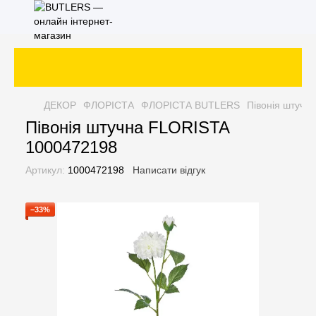
ДЕКОР
ФЛОРІСТА
ФЛОРІСТА BUTLERS
Півонія штучн
Півонія штучна FLORISTA
1000472198
Артикул:
1000472198
Написати відгук
−33%