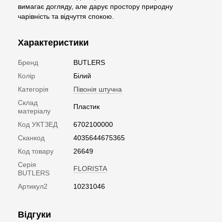
вимагає догляду, але дарує простору природну
чарівність та відчуття спокою.
Характеристики
Бренд
BUTLERS
Колір
Білий
Категорія
Півонія штучна
Склад
Пластик
матеріалу
Код УКТЗЕД
6702100000
Сканкод
4035644675365
Код товару
26649
Серія
FLORISTA
BUTLERS
Артикул2
10231046
Відгуки