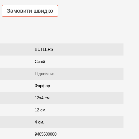
Замовити швидко
BUTLERS
Синій
Підсвічник
Фарфор
12х4 см.
12 см.
4 см.
9405500000