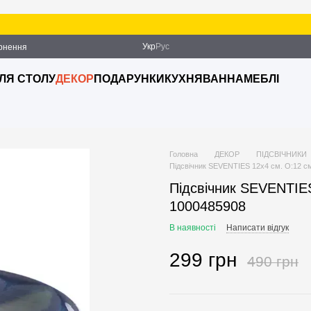
Укр
Рус
ернення
ДЛЯ СТОЛУ
ДЕКОР
ПОДАРУНКИ
КУХНЯ
ВАННА
МЕБЛІ
Головна
ДЕКОР
ПІДСВІЧНИКИ
Підсвічник SEVENTIES 12х4 см. O:12 см
Підсвічник SEVENTIES
1000485908
В наявності
Написати відгук
299 грн
490 грн