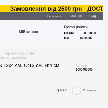
Замовлення від 2500 грн - ДОСТАВКА
Порівняння
Бажання
Вхід
Графік роботи:
Мій кошик
Пн-Сб:
10:00-18:00
Нд:
Вихідний
ПІДСВІЧНИКИ BUTLERS
. H:4 см. 1000485908
 12х4 см. O:12 см. H:4 см.
Артикул
1000485908
Порівняти
В бажання