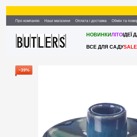
Перейти до основного контенту
Про компанію
Наші магазини
Оплата і доставка
Обмін та пов
Партнерство та співпраця
Вакансії
Контактна інформація
НОВИНКИ
ЛІТО
ІДЕЇ 
ВСЕ ДЛЯ САДУ
SALE
−39%