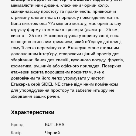
мінімалістичний дизайн, класичний чорний колір,
скандинавську простоту та практичність, привносячи
стриману елегантність і порядок у повсякденне життя.
Вона виготовлена ??з міцного металу, має оригінальну
округлу форму та компактні розміри (діаметр – 25 см,
висота – 35 см). Етажерка зручна у користуванні, вона
оснащена стильним тримачем, який об’єднує дві плиці,
тому її легко переміщувати. Етажерка стане стильним
доповненням інтер’єру, створюючи цінний простір для
зберігання: банок для спецій, кухонного посуду, фруктів,
косметики, рушників або офісного приладдя. Поверхня
етажерки вкрита порошковим покриттям, яке є
довговічним та його легко утримувати у чистоті.
Етажерка серії SIDELINE стане відмінним помічником
для упорядкування простору та забезпечить зручне
зберігання ваших речей.
Характеристики
Бренд
BUTLERS
Колір
Чорний