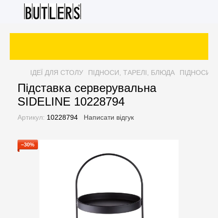
ІДЕЇ ДЛЯ СТОЛУ
ПІДНОСИ, ТАРЕЛІ, БЛЮДА
ПІДНОСИ, 
Підставка серверувальна
SIDELINE 10228794
Артикул:
10228794
Написати відгук
−30%