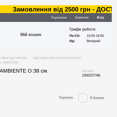
Замовлення від 2500 грн - ДОСТАВКА
Порівняння
Бажання
Вхід
Графік роботи:
Мій кошик
Пн-Сб:
10:00-18:00
Нд:
Вихідний
ТАВКИ ПІД ТАРІЛОК
ПІДСТАВКИ ПІД ТАРІЛОК BUTLERS
м. 1000337346
и AMBIENTE O:38 см.
Артикул
1000337346
Порівняти
В бажання