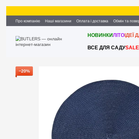
Перейти до основного контенту
Про компанію
Наші магазини
Оплата і доставка
Обмін та пов
Партнерство та співпраця
Вакансії
Контактна інформація
НОВИНКИ
ЛІТО
ІДЕЇ 
ВСЕ ДЛЯ САДУ
SALE
−20%