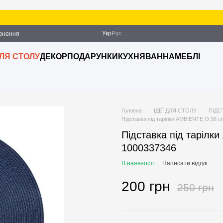
Укр
Рус
ернення
ДЛЯ СТОЛУ
ДЕКОР
ПОДАРУНКИ
КУХНЯ
ВАННА
МЕБЛІ
Головна
ІДЕЇ ДЛЯ СТОЛУ
ПІДС
Підставка під тарілки AMBIENTE O:38 с
Підставка під тарілк
1000337346
В наявності
Написати відгук
200 грн
250 грн