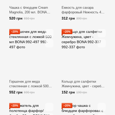
Чашка с блюдцем Cream
Емкость для сахара
Magnolia, 200 мл. BONA
фарфоровый Нежность 400
999-057-1
мл. BONA 993-405
520 грн
312 грн
650 грн
390 грн
−20%
−20%
Горшочек для меда
Кольцо для салфетки
стеклянная с ложкой 500
Жемчужина, цвет - серебро
мл BONA 992-497
BONA 992-337
552 грн
152 грн
690 грн
190 грн
−20%
−20%