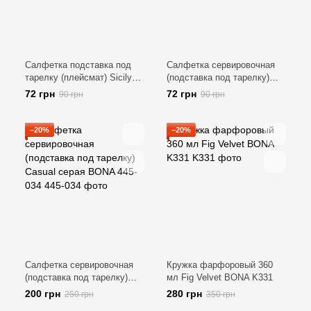
Салфетка подставка под
Салфетка сервировочная
тарелку (плейсмат) Sicily
(подставка под тарелку)
BONA 445-098
Floral BONA 445-090
72 грн
72 грн
90 грн
90 грн
−20%
−20%
Салфетка сервировочная
Кружка фарфоровый 360
(подставка под тарелку)
мл Fig Velvet BONA K331
Casual серая BONA 445-034
200 грн
280 грн
250 грн
350 грн