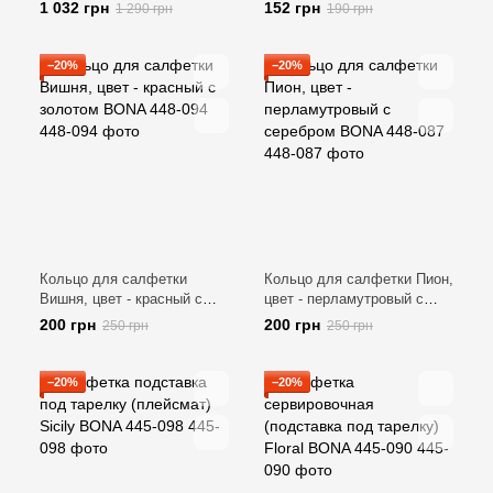
серебро BONA 459-087
перламутр с золотом BONA
1 032 грн
152 грн
1 290 грн
190 грн
448-100
−20%
−20%
Кольцо для салфетки
Кольцо для салфетки Пион,
Вишня, цвет - красный с
цвет - перламутровый с
золотом BONA 448-094
серебром BONA 448-087
200 грн
200 грн
250 грн
250 грн
−20%
−20%