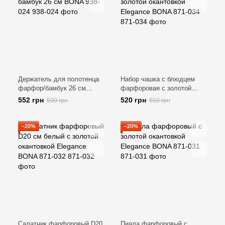
Держатель для полотенца
Набор чашка с блюдцем
фарфор/бамбук 26 см
фарфоровая с золотой
BONA 938-024
окантовкой Elegance BONA
552 грн
520 грн
690 грн
650 грн
871-034
−20%
−20%
Салатник фарфоровый D20
Пиала фарфоровый с