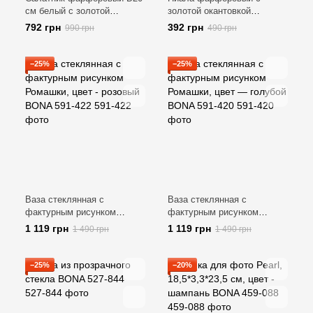
см белый с золотой
золотой окантовкой
окантовкой Elegance BONA
Elegance BONA 871-031
792 грн
392 грн
990 грн
490 грн
871-032
−25%
−25%
Ваза стеклянная с
Ваза стеклянная с
фактурным рисунком
фактурным рисунком
Ромашки, цвет - розовый
Ромашки, цвет — голубой
1 119 грн
1 119 грн
1 490 грн
1 490 грн
BONA 591-422
BONA 591-420
−25%
−20%