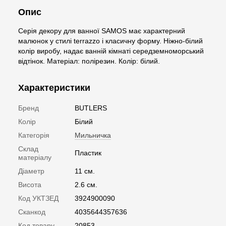
Опис
Серія декору для ванної SAMOS має характерний
малюнок у стилі terrazzo і класичну форму. Ніжно-білий
колір виробу, надає ванній кімнаті середземноморський
відтінок. Матеріал: полірезин. Колір: білий.
Характеристики
Бренд
BUTLERS
Колір
Білий
Категорія
Мильничка
Склад
Пластик
матеріалу
Діаметр
11 см.
Висота
2.6 см.
Код УКТЗЕД
3924900090
Сканкод
4035644357636
Код товару
20853