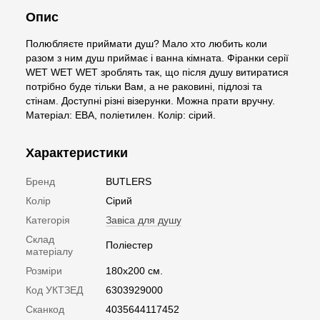
Опис
Полюбляєте приймати душ? Мало хто любить коли
разом з ним душ приймає і ванна кімната. Фіранки серії
WET WET WET зроблять так, що після душу витиратися
потрібно буде тільки Вам, а не раковині, підлозі та
стінам. Доступні різні візерунки. Можна прати вручну.
Матеріал: ЕВА, поліетилен. Колір: сірий.
Характеристики
Бренд
BUTLERS
Колір
Сірий
Категорія
Завіса для душу
Склад
Поліестер
матеріалу
Розміри
180х200 см.
Код УКТЗЕД
6303929000
Сканкод
4035644117452