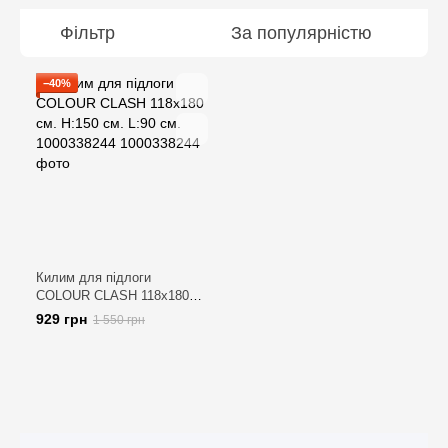
Фільтр
За популярністю
−40%
Килим для підлоги
COLOUR CLASH 118х180
см. H:150 см. L:90 см.
929 грн
1 550 грн
1000338244