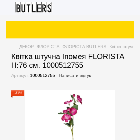
ДЕКОР
ФЛОРІСТА
ФЛОРІСТА BUTLERS
Квітка штучна
Квітка штучна Іпомея FLORISTA
H:76 см. 1000512755
Артикул:
1000512755
Написати відгук
−31%