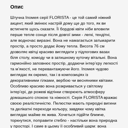
Опис
Штучна Іпомея серії FLORISTA - це той самий ніжний
акцент, який змінює настрій дому ще до того, як ви
встигнете щось сказати. Її бордові квіти ніби вловили
перше тепле сонце після довгої зими - легкі, тендітні,
але водночас виразні. Вона не намагається затьмарити
простір, а просто додає йому тепла. Висота 76 см
дозволяє квітці красиво виглядати у підлогових вазах
біля столу, комоду чи в затишному куточку вітальні. Вона
гармонійно заповнює простір, додаючи інтер’єру легкості
та м’якості, не перевантажуючи його. Іпомея чудово
виглядає як окремо, так і в композиціях із
декоративними гілками, вербою чи весняними квітами.
Особливо красиво вона розкривається у світлому
інтер’єрі, де рожеві відтінки створюють атмосферу
домашнього спокою та ніжності. Серія FLORISTA вражає
своєю реалістичністю. Пелюстки мають природні вигини
та делікатні переходи кольору, завдяки чому квітка
виглядає майже як жива. Хочеться підійти ближче,
торкнутися, поправити стебло - настільки вона природна
у просторі. І саме в цьому її особливий шарм: вона