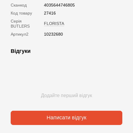
Сканкод
4035644746805
Код товару
27416
Серія
FLORISTA
BUTLERS
Артикул2
10232680
Відгуки
Додайте перший відгук
Написати відгук