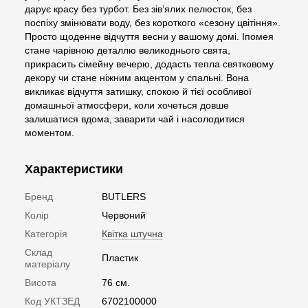
дарує красу без турбот. Без зів’ялих пелюсток, без
поспіху змінювати воду, без короткого «сезону цвітіння».
Просто щоденне відчуття весни у вашому домі. Іпомея
стане чарівною деталлю великоднього свята,
прикрасить сімейну вечерю, додасть тепла святковому
декору чи стане ніжним акцентом у спальні. Вона
викликає відчуття затишку, спокою й тієї особливої
домашньої атмосфери, коли хочеться довше
залишатися вдома, заварити чай і насолодитися
моментом.
Характеристики
Бренд
BUTLERS
Колір
Червоний
Категорія
Квітка штучна
Склад
Пластик
матеріалу
Висота
76 см.
Код УКТЗЕД
6702100000