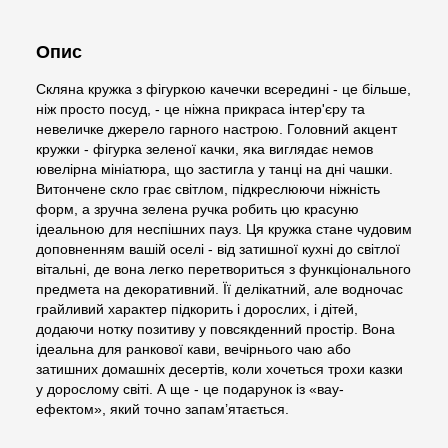
Опис
Скляна кружка з фігуркою качечки всередині - це більше,
ніж просто посуд, - це ніжна прикраса інтер'єру та
невеличке джерело гарного настрою. Головний акцент
кружки - фігурка зеленої качки, яка виглядає немов
ювелірна мініатюра, що застигла у танці на дні чашки.
Витончене скло грає світлом, підкреслюючи ніжність
форм, а зручна зелена ручка робить цю красуню
ідеальною для неспішних пауз. Ця кружка стане чудовим
доповненням вашій оселі - від затишної кухні до світлої
вітальні, де вона легко перетвориться з функціонального
предмета на декоративний. Її делікатний, але водночас
грайливий характер підкорить і дорослих, і дітей,
додаючи нотку позитиву у повсякденний простір. Вона
ідеальна для ранкової кави, вечірнього чаю або
затишних домашніх десертів, коли хочеться трохи казки
у дорослому світі. А ще - це подарунок із «вау-
ефектом», який точно запам’ятається.