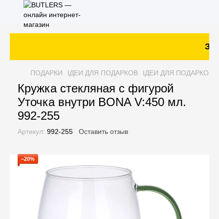
Зак
ПОДАРКИ
ІДЕИ ДЛЯ ПОДАРКОВ
ІДЕИ ДЛЯ ПОДАРКОВ Л
Кружка стекляная с фигурой
Уточка внутри BONA V:450 мл.
992-255
Артикул:
992-255
Оставить отзыв
−20%