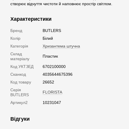
створює відчуття чистоти й наповнює простір світлом.
Характеристики
Бренд
BUTLERS
Колір
Білий
Категорія
Хризантема штучна
Склад
Пластик
матеріалу
Код УКТЗЕД
6702100000
Сканкод
4035644675396
Код товару
26652
Серія
FLORISTA
BUTLERS
Артикул2
10231047
Відгуки