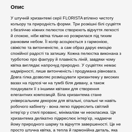
Опис
У штучній хризантемі серії FLORISTA втілено чистоту
кольору та природність форми. Три розкішні білі суцвіття
з безліччю ніжних пелюсток створюють відчуття легкості
й спокою, ніби квітка тільки-но розкрилася під тихим
ранковим небом. Її колір асоціюється з гармонією,
свіжістю та витонченістю, а сам образ дарує емоцію
спокійної радості та затишку. Кожна пелюстка виконана з
турботою про фактуру й плавність ліній, завдяки чому
квітка виглядає напрочуд природно. У суцвіттях немає
надмірності, лише витонченість і продумана рівновага.
Довга гілка дозволяє розміщувати хризантему у високих
вазах на підлозі чи на тумбі біля дивану, а також
поєднувати її з іншими квітами для створення
елегантних композицій. Біла хризантема стане
універсальним декором для вітальні, спальні чи навіть
робочого кабінету - вона легко підкреслить світлий
інтер’єр у стилі прованс, мінімалізм чи неокласика. Ця
хризантема делікатно підкреслює інтер’єр, надаючи
йому природного шарму та відчуття завершеності. Це не
просто штучна квітка, а тепла й гармонійна деталь, яка