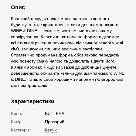
Опис
Красивий посуд є невід'ємною частиною кожного
будинку, а отже кришталеві келихи для шампанського
WINE & DINE — саме те, чого не вистачає вашому
сервіруванню. Класична, витончена форма підтримає
всі стильові рішення починаючи від звичної вечері у колі
сім’ї, закінчуючи пишним весільним застіллям.
Стратегічно продумана форма обов’язково передасть
усю повноту смаку напою та дозволить відчути його
п’янкий аромат. Якщо ви уважні до дрібниць і цінуєте
довершеність, обирайте келихи для шампанського WINE
& DINE, потіште себе хорошими напоями і благородним
дзвіном кришталю.
Характеристики
Бренд
BUTLERS
Колір
Прозорий
Категорія
Келих