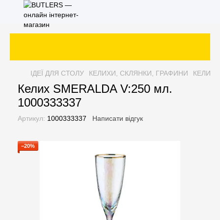
З
ІДЕЇ ДЛЯ СТОЛУ
КЕЛИХИ, СКЛЯНКИ, ГРАФИНИ
КЕЛИХИ
Келих SMERALDA V:250 мл.
1000333337
Артикул:
1000333337
Написати відгук
−20%