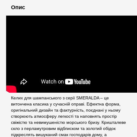
Опис
Келих для шампанського з серії SMERALDA – це
витончена класика у сучасній оправі. Ефектна форма,
оригінальний дизайн та фактурність, поєднані у ньому
створюють атмосферу легкості та наповнять простір
свіжістю та невимушеністю морського бризу. Кришталеве
скло з перламутровим відблиском та золотий обідок
підкреслять вишуканий смак господарів дому, а