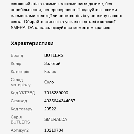
святковий стіл з такими келихами виглядатиме, без
перебільшення, неперевершено. Поєднуйте з іншими
елементами колекції чи перетворіть їх у перлину вашого
свята. Обирайте стильні та унікальні деталі з колекції
SMERALDA та насолоджуйтеся моментом красиво.
Характеристики
Бренд
BUTLERS
Колір
Золотий
Категорія
Келих
Склад
Скло
матеріалу
Код УКТЗЕД
7013289000
Сканкод
4035644344087
Код товару
20522
Серія
SMERALDA
BUTLERS
Артикул2
10219784