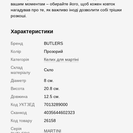
вашим моментам – обирайте його, щоб кожен ковток
нагадував про те, як важливо іноді дозволити собі трішки
розкоші.
Характеристики
Бренд
BUTLERS
Колір
Прозорий
Категорія
Келих для мартіні
Склад
Скло
матеріалу
Діаметр
8 см.
Висота
20.8 см.
Довжина
12.5 см.
Код УКТЗЕД
7013289000
Сканкод
4035644602323
Код товару
26158
Серія
MARTINI