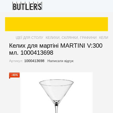
ІДЕЇ ДЛЯ СТОЛУ
КЕЛИХИ, СКЛЯНКИ, ГРАФИНИ
КЕЛИХИ
Келих для мартіні MARTINI V:300
мл. 1000413698
Артикул:
1000413698
Написати відгук
−45%