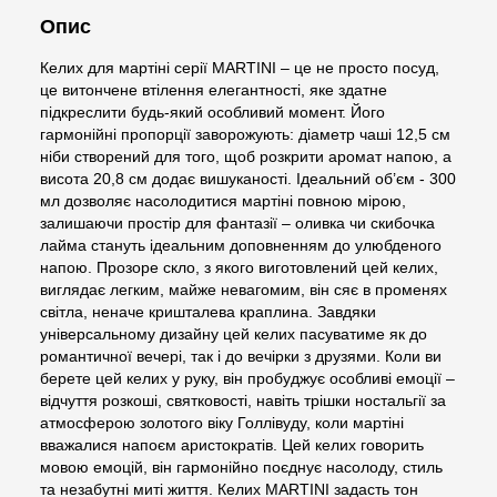
Опис
Келих для мартіні серії MARTINI – це не просто посуд,
це витончене втілення елегантності, яке здатне
підкреслити будь-який особливий момент. Його
гармонійні пропорції заворожують: діаметр чаші 12,5 см
ніби створений для того, щоб розкрити аромат напою, а
висота 20,8 см додає вишуканості. Ідеальний об’єм - 300
мл дозволяє насолодитися мартіні повною мірою,
залишаючи простір для фантазії – оливка чи скибочка
лайма стануть ідеальним доповненням до улюбденого
напою. Прозоре скло, з якого виготовлений цей келих,
виглядає легким, майже невагомим, він сяє в променях
світла, неначе кришталева краплина. Завдяки
універсальному дизайну цей келих пасуватиме як до
романтичної вечері, так і до вечірки з друзями. Коли ви
берете цей келих у руку, він пробуджує особливі емоції –
відчуття розкоші, святковості, навіть трішки ностальгії за
атмосферою золотого віку Голлівуду, коли мартіні
вважалися напоєм аристократів. Цей келих говорить
мовою емоцій, він гармонійно поєднує насолоду, стиль
та незабутні миті життя. Келих MARTINI задасть тон