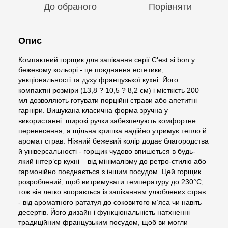
До обраного
Порівняти
Опис
Компактний горщик для запікання серії C'est si bon у
бежевому кольорі - це поєднання естетики,
ункціональності та духу французької кухні. Його
компактні розміри (13,8 ? 10,5 ? 8,2 см) і місткість 200
мл дозволяють готувати порційні страви або апетитні
гарніри. Вишукана класична форма зручна у
використанні: широкі ручки забезпечують комфортне
перенесення, а щільна кришка надійно утримує тепло й
аромат страв. Ніжний бежевий колір додає благородства
й універсальності - горщик чудово впишеться в будь-
який інтер’єр кухні – від мінімалізму до ретро-стилю або
гармонійно поєднається з іншим посудом. Цей горщик
розроблений, щоб витримувати температуру до 230°C,
тож він легко впорається із запіканням улюблених страв
- від ароматного рататуя до соковитого м’яса чи навіть
десертів. Його дизайн і функціональність натхненні
традиційним французьким посудом, щоб ви могли