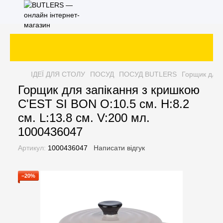
ІДЕЇ ДЛЯ СТОЛУ
ПОСУД
ПОСУД BUTLERS
Горщик для 
Горщик для запікання з кришкою
C'EST SI BON O:10.5 см. H:8.2
см. L:13.8 см. V:200 мл.
1000436047
Артикул:
1000436047
Написати відгук
−20%