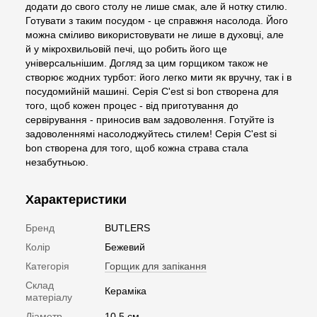
додати до свого столу не лише смак, але й нотку стилю.
Готувати з таким посудом - це справжня насолода. Його
можна сміливо використовувати не лише в духовці, але
й у мікрохвильовій печі, що робить його ще
універсальнішим. Догляд за цим горщиком також не
створює жодних турбот: його легко мити як вручну, так і в
посудомийній машині. Серія C'est si bon створена для
того, щоб кожен процес - від приготування до
сервірування - приносив вам задоволення. Готуйте із
задоволеннямі насолоджуйтесь стилем! Серія C'est si
bon створена для того, щоб кожна страва стала
незабутньою.
Характеристики
Бренд
BUTLERS
Колір
Бежевий
Категорія
Горщик для запікання
Склад
Кераміка
матеріалу
Діаметр
10.5 см.