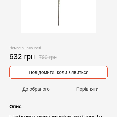
Немає в наявності
632 грн
790 грн
Повідомити, коли з'явиться
До обраного
Порівняти
Опис
Гілки без листя віщують зимовий різдвяний сезон. Так