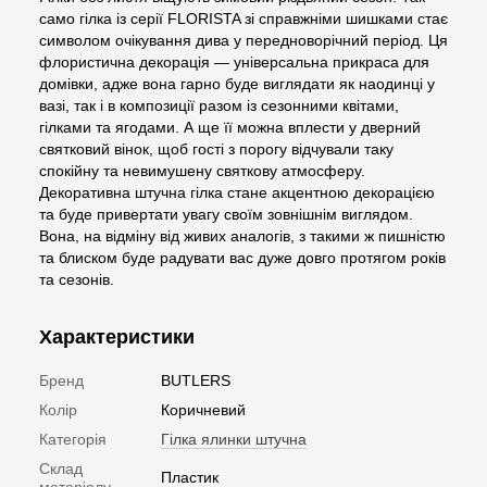
само гілка із серії FLORISTA зі справжніми шишками стає
символом очікування дива у передноворічний період. Ця
флористична декорація — універсальна прикраса для
домівки, адже вона гарно буде виглядати як наодинці у
вазі, так і в композиції разом із сезонними квітами,
гілками та ягодами. А ще її можна вплести у дверний
святковий вінок, щоб гості з порогу відчували таку
спокійну та невимушену святкову атмосферу.
Декоративна штучна гілка стане акцентною декорацією
та буде привертати увагу своїм зовнішнім виглядом.
Вона, на відміну від живих аналогів, з такими ж пишністю
та блиском буде радувати вас дуже довго протягом років
та сезонів.
Характеристики
Бренд
BUTLERS
Колір
Коричневий
Категорія
Гілка ялинки штучна
Склад
Пластик
матеріалу