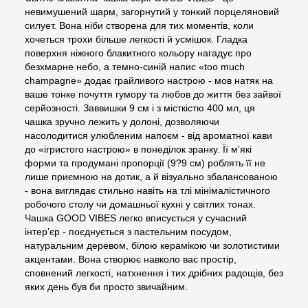
невимушений шарм, загорнутий у тонкий порцеляновий
силует. Вона ніби створена для тих моментів, коли
хочеться трохи більше легкості й усмішок. Гладка
поверхня ніжного блакитного кольору нагадує про
безхмарне небо, а темно-синій напис «too much
champagne» додає грайливого настрою - мов натяк на
ваше тонке почуття гумору та любов до життя без зайвої
серйозності. Заввишки 9 см і з місткістю 400 мл, ця
чашка зручно лежить у долоні, дозволяючи
насолодитися улюбленим напоєм - від ароматної кави
до «ігристого настрою» в понеділок зранку. Її м’які
форми та продумані пропорції (9?9 см) роблять її не
лише приємною на дотик, а й візуально збалансованою
- вона виглядає стильно навіть на тлі мінімалістичного
робочого столу чи домашньої кухні у світлих тонах.
Чашка GOOD VIBES легко вписується у сучасний
інтер’єр - поєднується з пастельним посудом,
натуральним деревом, білою керамікою чи золотистими
акцентами. Вона створює навколо вас простір,
сповнений легкості, натхнення і тих дрібних радощів, без
яких день був би просто звичайним.