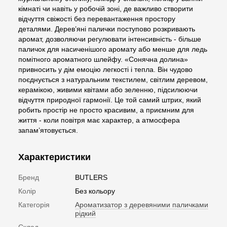
кімнаті чи навіть у робочій зоні, де важливо створити
відчуття свіжості без перевантаження простору
деталями. Дерев’яні палички поступово розкривають
аромат, дозволяючи регулювати інтенсивність - більше
паличок для насиченішого аромату або менше для ледь
помітного ароматного шлейфу. «Сонячна долина»
привносить у дім емоцію легкості і тепла. Він чудово
поєднується з натуральним текстилем, світлим деревом,
керамікою, живими квітами або зеленню, підсилюючи
відчуття природної гармонії. Це той самий штрих, який
робить простір не просто красивим, а приємним для
життя - коли повітря має характер, а атмосфера
запам’ятовується.
Характеристики
Бренд
BUTLERS
Колір
Без кольору
Категорія
Ароматизатор з деревяними паличками
рідкий
Склад