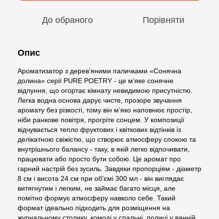
До обраного
Порівняти
Опис
Ароматизатор з дерев’яними паличками «Сонячна
долина» серії PURE POETRY - це м’яке сонячне
відлуння, що огортає кімнату невидимою присутністю.
Легка водна основа дарує чисте, прозоре звучання
аромату без різкості, тому він м’яко наповнює простір,
ніби ранкове повітря, прогріте сонцем. У композиції
відчувається тепло фруктових і квіткових відтінків із
делікатною свіжістю, що створює атмосферу спокою та
внутрішнього балансу - таку, в якій легко відпочивати,
працювати або просто бути собою. Це аромат про
гарний настрій без зусиль. Завдяки пропорціям - діаметр
8 см і висота 24 см при об’ємі 300 мл - він виглядає
витягнутим і легким, не займає багато місця, але
помітно формує атмосферу навколо себе. Такий
формат ідеально підходить для розміщення на
журнальному столику, комоді у спальні, полиці у ванній