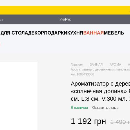
Зак
Укр
Рус
ат
ация
 ДЛЯ СТОЛА
ДЕКОР
ПОДАРКИ
КУХНЯ
ВАННАЯ
МЕБЕЛЬ
E
Главная
ВАННАЯ
АРОМА
Ароматизатор с деревянными палочкам
мл. 1000493080
Ароматизатор с дере
«солнечная долина»
см. L:8 см. V:300 мл
В наличии
Оставить отзыв
1 192 грн
1 490 