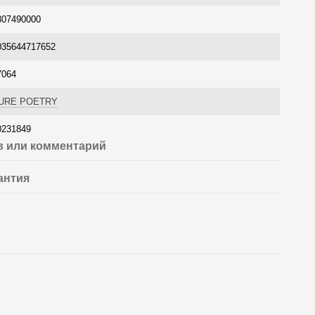
307490000
035644717652
7064
URE POETRY
0231849
 или комментарий
антия