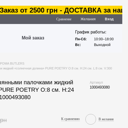
аз от 2500 грн - ДОСТАВКА за наш сч
Сравнение
Желания
Вход
График работы:
Мой заказ
Пн-Сб:
10:00–18:00
Вс:
Выходной
АРОМА BUTLERS
и жидкий «солнечная долина» PURE POETRY O:8 см. H:24 см. L:8 см. V:300
вянными палочками жидкий
Артикул
1000493080
 PURE POETRY O:8 см. H:24
. 1000493080
грн
К сравнению
В желания