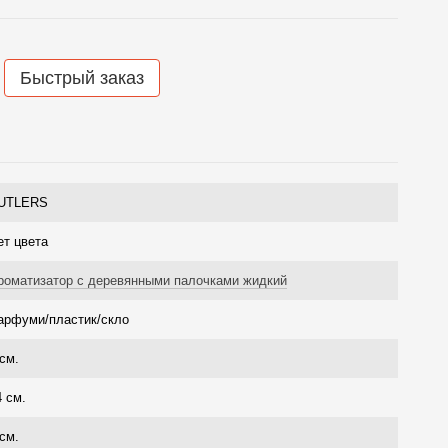
Быстрый заказ
UTLERS
ет цвета
роматизатор с деревянными палочками жидкий
арфуми/пластик/скло
 см.
4 см.
 см.