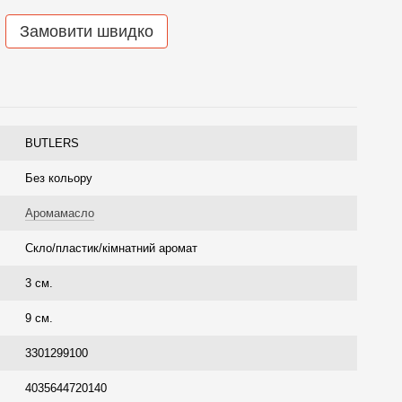
Замовити швидко
BUTLERS
Без кольору
Аромамасло
Скло/пластик/кімнатний аромат
3 см.
9 см.
3301299100
4035644720140