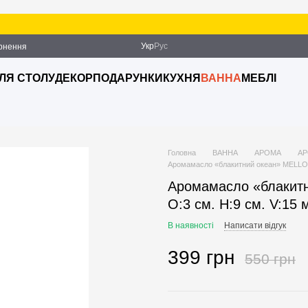
Укр
Рус
ернення
ДЛЯ СТОЛУ
ДЕКОР
ПОДАРУНКИ
КУХНЯ
ВАННА
МЕБЛІ
Головна
ВАННА
АРОМА
АР
Аромамасло «блакитний океан» MELLOW
Аромамасло «блаки
O:3 см. H:9 см. V:15
В наявності
Написати відгук
399 грн
550 грн