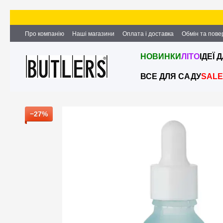
Перейти до основного контенту
Про компанію
Наші магазини
Оплата і доставка
Обмін та пов
Партнерство та співпраця
Вакансії
Контактна інформація
НОВИНКИ
ЛІТО
ІДЕЇ 
ВСЕ ДЛЯ САДУ
SALE
−27%