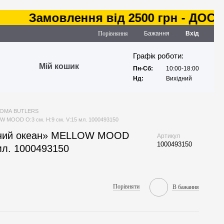
Замовлення від 2500 грн - ДОСТАВК
Порівняння
Бажання
Вхід
Графік роботи:
Мій кошик
Пн-Сб:
10:00-18:00
Нд:
Вихідний
ОМА BUTLERS
 MOOD O:3 см. H:9 см. V:15 мл. 1000493150
тний океан» MELLOW MOOD
Артикул
1000493150
 мл. 1000493150
Порівняти
В бажання