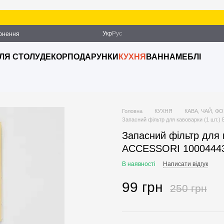
Укр
Рус
ернення
ДЛЯ СТОЛУ
ДЕКОР
ПОДАРУНКИ
КУХНЯ
ВАННА
МЕБЛІ
Головна
КУХНЯ
КАВА, ЧАЙ, Ф
Запасний фільтр для кавоварки (1 шт
Запасний фільтр для
ACCESSORI 1000444
В наявності
Написати відгук
99 грн
250 грн