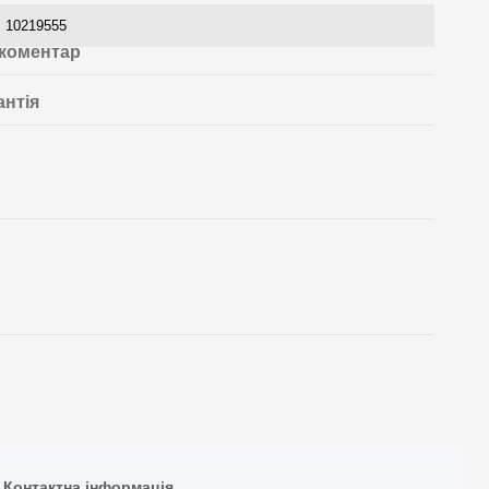
10219555
 коментар
антія
Контактна інформація