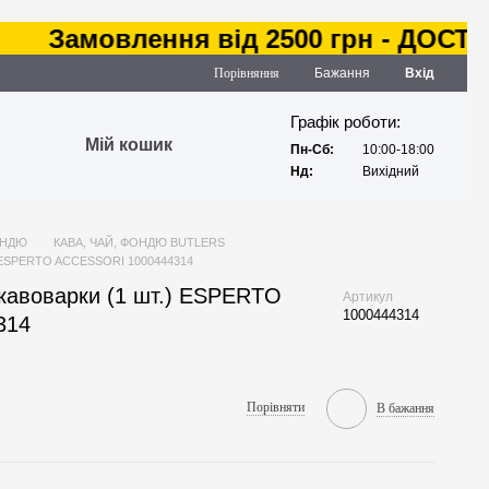
Замовлення від 2500 грн - ДОСТАВКА
Порівняння
Бажання
Вхід
Графік роботи:
Мій кошик
Пн-Сб:
10:00-18:00
Нд:
Вихідний
ОНДЮ
КАВА, ЧАЙ, ФОНДЮ BUTLERS
.) ESPERTO ACCESSORI 1000444314
 кавоварки (1 шт.) ESPERTO
Артикул
1000444314
314
Порівняти
В бажання