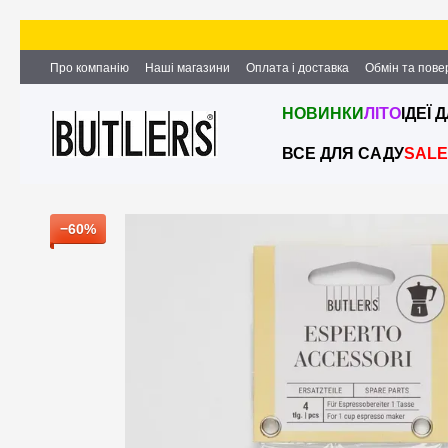
Перейти до основного контенту
Про компанію
Наші магазини
Оплата і доставка
Обмін та пов
Партнерство та співпраця
Вакансії
Контактна інформація
НОВИНКИ
ЛІТО
ІДЕЇ 
ВСЕ ДЛЯ САДУ
SALE
−60%