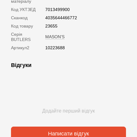
матеріалу
Код УКТЗЕД
7013499900
Сканкод
4035644466772
Код товару
23655
Серія
MASON'S
BUTLERS
Артикул2
10223688
Відгуки
Додайте перший відгук
Написати відгук