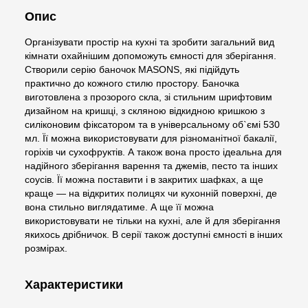
Опис
Організувати простір на кухні та зробити загальний вид
кімнати охайнішим допоможуть ємності для зберігання.
Створили серію баночок MASONS, які підійдуть
практично до кожного стилю простору. Баночка
виготовлена з прозорого скла, зі стильним шрифтовим
дизайном на кришці, з скляною відкидною кришкою з
силіконовим фіксатором та в універсальному об`ємі 530
мл. Її можна використовувати для різноманітної бакалії,
горіхів чи сухофруктів. А також вона просто ідеальна для
надійного зберігання варення та джемів, песто та інших
соусів. Її можна поставити і в закритих шафках, а ще
краще — на відкритих полицях чи кухонній поверхні, де
вона стильно виглядатиме. А ще її можна
використовувати не тільки на кухні, але й для зберігання
якихось дрібничок. В серії також доступні ємності в інших
розмірах.
Характеристики