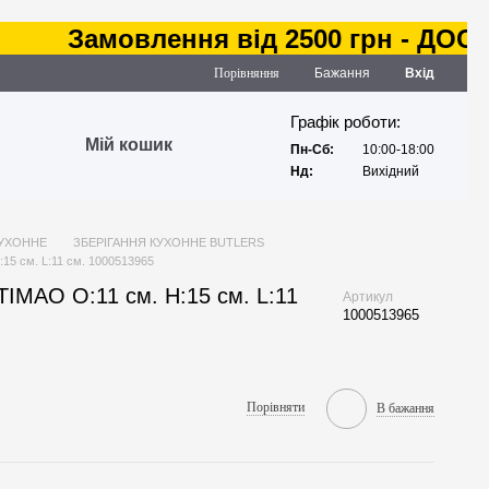
Замовлення від 2500 грн - ДОСТАВК
Порівняння
Бажання
Вхід
Графік роботи:
Мій кошик
Пн-Сб:
10:00-18:00
Нд:
Вихідний
КУХОННЕ
ЗБЕРІГАННЯ КУХОННЕ BUTLERS
15 см. L:11 см. 1000513965
IMAO O:11 см. H:15 см. L:11
Артикул
1000513965
Порівняти
В бажання