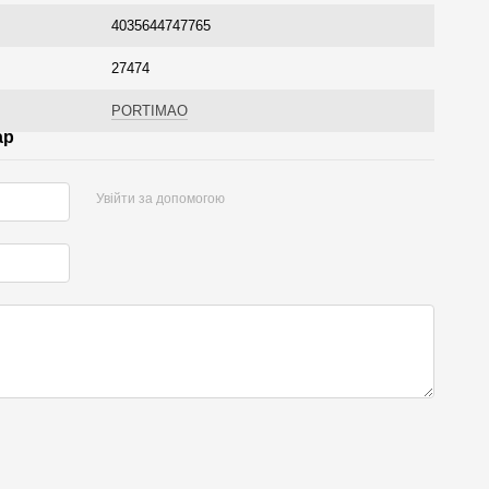
4035644747765
27474
PORTIMAO
ар
Увійти за допомогою