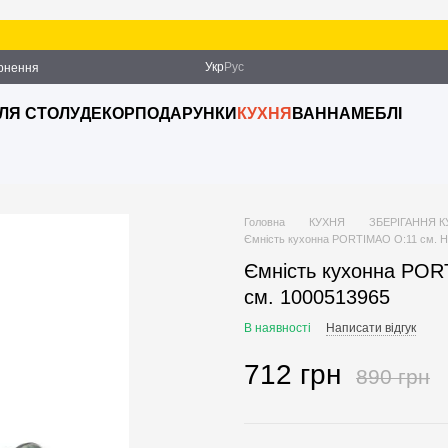
Укр
Рус
ернення
ДЛЯ СТОЛУ
ДЕКОР
ПОДАРУНКИ
КУХНЯ
ВАННА
МЕБЛІ
Головна
КУХНЯ
ЗБЕРІГАННЯ 
Ємність кухонна PORTIMAO O:11 см. H:
Ємність кухонна PORT
см. 1000513965
В наявності
Написати відгук
712 грн
890 грн