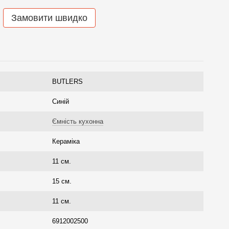
Замовити швидко
BUTLERS
Синій
Ємність кухонна
Кераміка
11 см.
15 см.
11 см.
6912002500