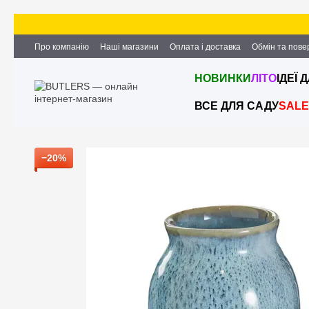
Перейти до основного контенту
Про компанію
Наші магазини
Оплата і доставка
Обмін та пов
Партнерство та співпраця
Вакансії
Контактна інформація
НОВИНКИ
ЛІТО
ІДЕЇ 
ВСЕ ДЛЯ САДУ
SALE
−20%