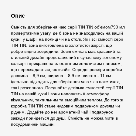
Опис
Ємність для зберігання чаю серії TIN TIN об’ємом790 мл
привертатиме увагу, де б вона не знаходилась на вашій
кухні: у шафі, на полиці чи на столі. Як і всі ємності серії
TIN TIN, вона виготовлена із золотистої жерсті, що
добре видно зсередини. Зовні ємність має красивий та
стильний дизайн представлений в сучасному зеленому
кольорі і прикрашена елегантним золотистим написом,
що перекладається, як «чай». Середні розміри коробки:
довжина – 8,9 см, ширина – 8,9 см, висота - 11 см
ідеально підходять для зберігання чаю як в пакетиках,
так і розсипного. Поєднайте декілька ємностей серії TIN
TIN на вашій кухні і вони наповнять її атмосферу
візуальним, тактильним та емоційним теплом. До того ж
коробка TIN TIN стане чудовим подарунком друзям чи
рідним. Додайте до неї ароматний чай і подарунок
завжди прийдеться до душі. Ємність не можна мити в
посудомийній машині.